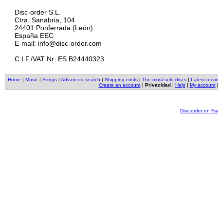
Disc-order S.L.
Ctra. Sanabria, 104
24401 Ponferrada (León)
España EEC
E-mail: info@disc-order.com
C.I.F./VAT Nr: ES B24440323
Home
|
Music
|
Songs
|
Advanced search
|
Shipping costs
|
The most sold discs
|
Latest reco
Create an account
|
Privacidad
|
Help
|
My account
Disc-order en F