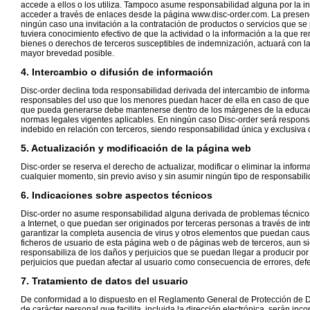
accede a ellos o los utiliza. Tampoco asume responsabilidad alguna por la 
acceder a través de enlaces desde la página www.disc-order.com. La presenci
ningún caso una invitación a la contratación de productos o servicios que s
tuviera conocimiento efectivo de que la actividad o la información a la que rem
bienes o derechos de terceros susceptibles de indemnización, actuará con la d
mayor brevedad posible.
4. Intercambio o difusión de información
Disc-order declina toda responsabilidad derivada del intercambio de infor
responsables del uso que los menores puedan hacer de ella en caso de que l
que pueda generarse debe mantenerse dentro de los márgenes de la educació
normas legales vigentes aplicables. En ningún caso Disc-order será respons
indebido en relación con terceros, siendo responsabilidad única y exclusiva 
5. Actualización y modificación de la página web
Disc-order se reserva el derecho de actualizar, modificar o eliminar la info
cualquier momento, sin previo aviso y sin asumir ningún tipo de responsabili
6. Indicaciones sobre aspectos técnicos
Disc-order no asume responsabilidad alguna derivada de problemas técnicos 
a Internet, o que puedan ser originados por terceras personas a través de in
garantizar la completa ausencia de virus y otros elementos que puedan causa
ficheros de usuario de esta página web o de páginas web de terceros, aun si
responsabiliza de los daños y perjuicios que se puedan llegar a producir por
perjuicios que puedan afectar al usuario como consecuencia de errores, defec
7. Tratamiento de datos del usuario
De conformidad a lo dispuesto en el Reglamento General de Protección de 
de carácter personal que facilita, incluida la dirección electrónica, serán inc