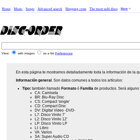
Home
Music
Songs
Advanced search
Shipping costs
The most sold discs
More
View:
with images
as a list
Preferences
En esta página te mostramos detalladamente toda la información de la qu
Información general
. Son datos comunes a todos los artículos:
Tipo:
también llamado
Formato
ó
Familia
de productos. Será alguno 
CA: Camiseta
BR: Blu-Ray Disc
CS: Compact 'single'
CD: Compact Disc
DV: Digital Video -DVD-
L7: Disco Vinilo 7'
L2: Disco Vinilo 12'
LP: Disco Vinilo LP
LI: Libro
VA: Varios
SA: Super Audio CD