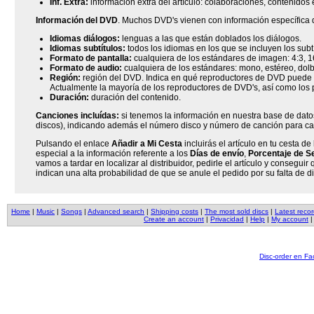
Inf. Extra:
información extra del artículo: colaboraciones, contenidos e
Información del DVD
. Muchos DVD's vienen con información específica d
Idiomas diálogos:
lenguas a las que están doblados los diálogos.
Idiomas subtítulos:
todos los idiomas en los que se incluyen los subtí
Formato de pantalla:
cualquiera de los estándares de imagen: 4:3, 16
Formato de audio:
cualquiera de los estándares: mono, estéreo, dolby 
Región:
región del DVD. Indica en qué reproductores de DVD puede se
Actualmente la mayoría de los reproductores de DVD's, así como los 
Duración:
duración del contenido.
Canciones incluídas:
si tenemos la información en nuestra base de datos
discos), indicando además el número disco y número de canción para c
Pulsando el enlace
Añadir a Mi Cesta
incluirás el artículo en tu cesta 
especial a la información referente a los
Días de envío
,
Porcentaje de Se
vamos a tardar en localizar al distribuidor, pedirle el artículo y consegui
indican una alta probabilidad de que se anule el pedido por su falta de di
Home
|
Music
|
Songs
|
Advanced search
|
Shipping costs
|
The most sold discs
|
Latest reco
Create an account
|
Privacidad
|
Help
|
My account
Disc-order en F