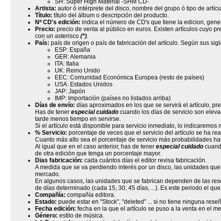
SH: Super High Material -SHM CD-
Artista:
autor ó intérprete del disco, nombre del grupo ó tipo de artícu
Título:
título del álbum o descripción del producto.
Nº CD's edición:
indica el número de CD's que tiene la edicion, gene
Precio:
precio de venta al público en euros. Existen artículos cuyo 
con un asterisco
(*)
.
País:
país de origen o país de fabricación del artículo. Según sus sig
ESP: España
GER: Alemania
ITA: Italia
UK: Reino Unido
EEC: Comunidad Económica Europea (resto de países)
USA: Estados Unidos
JAP: Japón
IMP: Importación (países no listados arriba)
Días de envío:
días aproximados en los que se servirá el artículo, pr
Has de tener
especial cuidado
cuando los días de servicio son elevad
tarde menos tiempo en servirse.
Si el artículo está disponible para servicio inmediato, lo indicaremos 
% Servicio:
porcentaje de veces que el servicio del artículo se ha rea
Cuanto más alto sea el porcentaje de servicio más probabilidades ha
Al igual que en el caso anterior, has de tener
especial cuidado
cuando
de otra edición que tenga un porcentaje mayor.
Dias fabricación:
cada cuántos días el editor revisa fabricación.
A medida que se va perdiendo interés por un disco, las unidades qu
mercado.
En algunos casos, las unidades que se fabrican dependen de las rese
de días determinado (cada 15, 30, 45 días, ...). Es este periodo el que 
Compañía:
compañía editora.
Estado:
puede estar en "Stock", "deleted" ... si no tiene ninguna res
Fecha edición:
fecha en la que el artículo se puso a la venta en el m
Género:
estilo de música.