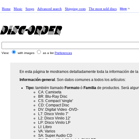
Home
Music
Songs
Advanced search
Shipping costs
The most sold discs
More
View:
with images
as a list
Preferences
En esta página te mostramos detalladamente toda la información de la
Información general
. Son datos comunes a todos los artículos:
Tipo:
también llamado
Formato
ó
Familia
de productos. Será algun
CA: Camiseta
BR: Blu-Ray Disc
CS: Compact 'single'
CD: Compact Disc
DV: Digital Video -DVD-
L7: Disco Vinilo 7'
L2: Disco Vinilo 12'
LP: Disco Vinilo LP
LI: Libro
VA: Varios
SA: Super Audio CD