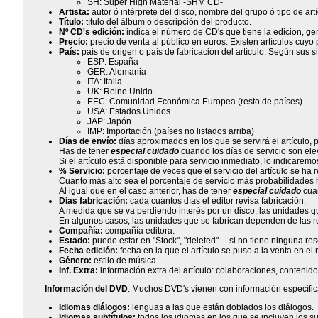
SH: Super High Material -SHM CD-
Artista:
autor ó intérprete del disco, nombre del grupo ó tipo de artí
Título:
título del álbum o descripción del producto.
Nº CD's edición:
indica el número de CD's que tiene la edicion, ge
Precio:
precio de venta al público en euros. Existen artículos cu
País:
país de origen o país de fabricación del artículo. Según sus 
ESP: España
GER: Alemania
ITA: Italia
UK: Reino Unido
EEC: Comunidad Económica Europea (resto de países)
USA: Estados Unidos
JAP: Japón
IMP: Importación (países no listados arriba)
Días de envío:
días aproximados en los que se servirá el artículo, 
Has de tener
especial cuidado
cuando los días de servicio son elev
Si el artículo está disponible para servicio inmediato, lo indicarem
% Servicio:
porcentaje de veces que el servicio del artículo se ha 
Cuanto más alto sea el porcentaje de servicio más probabilidades
Al igual que en el caso anterior, has de tener
especial cuidado
cuan
Dias fabricación:
cada cuántos días el editor revisa fabricación.
A medida que se va perdiendo interés por un disco, las unidades
En algunos casos, las unidades que se fabrican dependen de las rese
Compañía:
compañía editora.
Estado:
puede estar en "Stock", "deleted" ... si no tiene ninguna r
Fecha edición:
fecha en la que el artículo se puso a la venta en e
Género:
estilo de música.
Inf. Extra:
información extra del artículo: colaboraciones, contenidos
Información del DVD
. Muchos DVD's vienen con información específic
Idiomas diálogos:
lenguas a las que están doblados los diálogos.
Idiomas subtítulos:
todos los idiomas en los que se incluyen los su