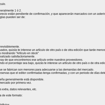
culo.
neralmente 1 ó 2.
yo precio están pendiente de confirmación, y que aparecerán marcados con un aster
siglas pueden ser de:
previsiblemente.
ados, quizás te interese un artículo de otro país o de otra edición que tarde menos
os mostrando "Artículo en stock"
realizado satisfactoriamente.
 hay de que encontremos ese artículo entre nuestros proveedores.
do el porcentaje sea bajo, quizás te interese un artículo de otro país o de otra ed
 que se fabrican son menores para adecuarse a las demandas del mercado.
rvas que el editor confirmadas tenga confirmadas, y con un periodo de días determi
eseña generalmente está disponible.
l mercado por primera vez.
 extra, datos relevantes, etc.
a de este formato:
btítulos.