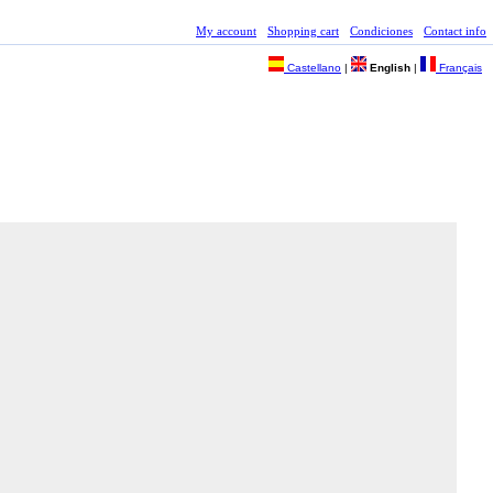
My account
Shopping cart
Condiciones
Contact info
Castellano
|
English
|
Français