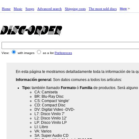
Home
Music
Songs
Advanced search
Shipping costs
The most sold discs
More
View:
with images
as a list
Preferences
En esta página te mostramos detalladamente toda la información de la qu
Información general
. Son datos comunes a todos los artículos:
Tipo:
también llamado
Formato
ó
Familia
de productos. Será alguno 
CA: Camiseta
BR: Blu-Ray Disc
CS: Compact 'single'
CD: Compact Disc
DV: Digital Video -DVD-
L7: Disco Vinilo 7'
L2: Disco Vinilo 12'
LP: Disco Vinilo LP
LI: Libro
VA: Varios
SA: Super Audio CD