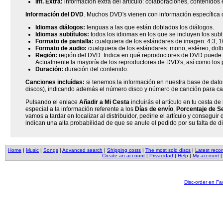
Inf. Extra:
información extra del artículo: colaboraciones, contenidos e
Información del DVD
. Muchos DVD's vienen con información específica d
Idiomas diálogos:
lenguas a las que están doblados los diálogos.
Idiomas subtítulos:
todos los idiomas en los que se incluyen los subtí
Formato de pantalla:
cualquiera de los estándares de imagen: 4:3, 16
Formato de audio:
cualquiera de los estándares: mono, estéreo, dolby 
Región:
región del DVD. Indica en qué reproductores de DVD puede se
Actualmente la mayoría de los reproductores de DVD's, así como los 
Duración:
duración del contenido.
Canciones incluídas:
si tenemos la información en nuestra base de datos
discos), indicando además el número disco y número de canción para c
Pulsando el enlace
Añadir a Mi Cesta
incluirás el artículo en tu cesta 
especial a la información referente a los
Días de envío
,
Porcentaje de Se
vamos a tardar en localizar al distribuidor, pedirle el artículo y consegui
indican una alta probabilidad de que se anule el pedido por su falta de di
Home
|
Music
|
Songs
|
Advanced search
|
Shipping costs
|
The most sold discs
|
Latest reco
Create an account
|
Privacidad
|
Help
|
My account
Disc-order en F