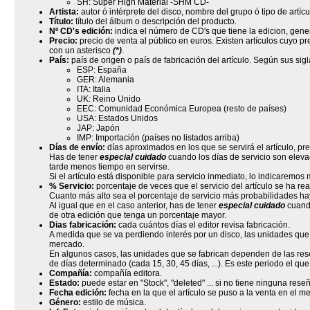
SH: Super High Material -SHM CD-
Artista:
autor ó intérprete del disco, nombre del grupo ó tipo de artícu
Título:
título del álbum o descripción del producto.
Nº CD's edición:
indica el número de CD's que tiene la edicion, gene
Precio:
precio de venta al público en euros. Existen artículos cuyo 
con un asterisco
(*)
.
País:
país de origen o país de fabricación del artículo. Según sus sig
ESP: España
GER: Alemania
ITA: Italia
UK: Reino Unido
EEC: Comunidad Económica Europea (resto de países)
USA: Estados Unidos
JAP: Japón
IMP: Importación (países no listados arriba)
Días de envío:
días aproximados en los que se servirá el artículo, pr
Has de tener
especial cuidado
cuando los días de servicio son elevad
tarde menos tiempo en servirse.
Si el artículo está disponible para servicio inmediato, lo indicaremos 
% Servicio:
porcentaje de veces que el servicio del artículo se ha rea
Cuanto más alto sea el porcentaje de servicio más probabilidades ha
Al igual que en el caso anterior, has de tener
especial cuidado
cuando
de otra edición que tenga un porcentaje mayor.
Dias fabricación:
cada cuántos días el editor revisa fabricación.
A medida que se va perdiendo interés por un disco, las unidades qu
mercado.
En algunos casos, las unidades que se fabrican dependen de las rese
de días determinado (cada 15, 30, 45 días, ...). Es este periodo el que 
Compañía:
compañía editora.
Estado:
puede estar en "Stock", "deleted" ... si no tiene ninguna res
Fecha edición:
fecha en la que el artículo se puso a la venta en el m
Género:
estilo de música.