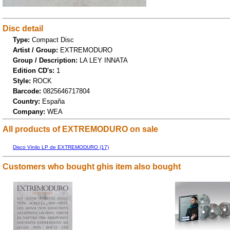
Disc detail
Type:
Compact Disc
Artist / Group:
EXTREMODURO
Group / Description:
LA LEY INNATA
Edition CD's:
1
Style:
ROCK
Barcode:
0825646717804
Country:
España
Company:
WEA
All products of EXTREMODURO on sale
Disco Vinilo LP de EXTREMODURO (17)
Customers who bought ghis item also bought