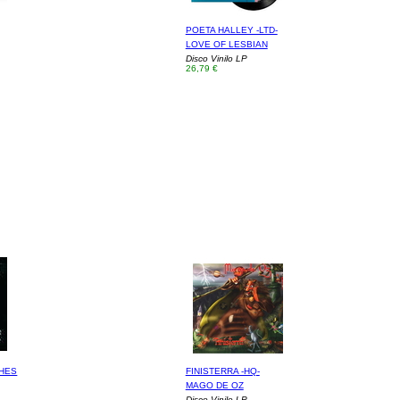
POETA HALLEY -LTD-
LOVE OF LESBIAN
Disco Vinilo LP
26,79 €
CHES
FINISTERRA -HQ-
MAGO DE OZ
Disco Vinilo LP