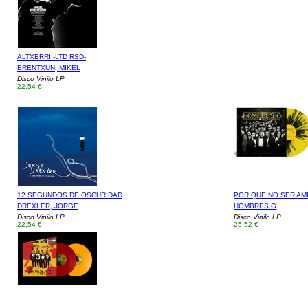
ALTXERRI -LTD RSD-
ERENTXUN, MIKEL
Disco Vinilo LP
22,54 €
12 SEGUNDOS DE OSCURIDAD
POR QUE NO SER AM
DREXLER, JORGE
HOMBRES G
Disco Vinilo LP
Disco Vinilo LP
22,54 €
25,52 €