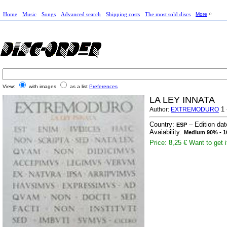
Home
Music
Songs
Advanced search
Shipping costs
The most sold discs
More
View:
with images
as a list
Preferences
LA LEY INNATA
1 
Author:
EXTREMODURO
Country:
– Edition da
ESP
Avaiability:
Medium 90% - 1
Price: 8,25 €
Want to get i