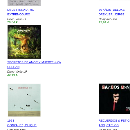
LA LEY INNATA -HQ-
30 AÑOS -DELUXE-
EXTREMODURO
DREXLER, JORGE
Disco Vinilo LP
Compact Disc
20,84 €
13,61 €
SECRETOS DE AMOR Y MUERTE -HQ-
CELTIAN
Disco Vinilo LP
20,66 €
1973
RECUERDOS & FETI
GONZALEZ, QUIQUE
ANN, CARLOS
Compact Disc
Compact Disc