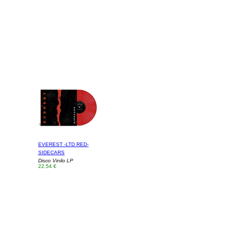
EVEREST -LTD RED-
SIDECARS
Disco Vinilo LP
22,54 €