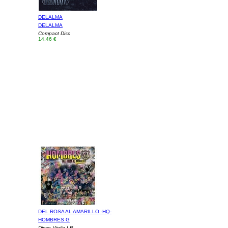
DELALMA
DELALMA
Compact Disc
14,46 €
DEL ROSA AL AMARILLO -HQ-
HOMBRES G
Disco Vinilo LP