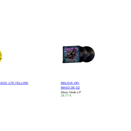
IGOS -LTD YELLOW-
MALICIA -HQ-
MAGO DE OZ
Disco Vinilo LP
29,77 €