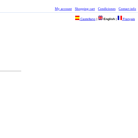
My account
Shopping cart
Condiciones
Contact info
Castellano
|
English
|
Français