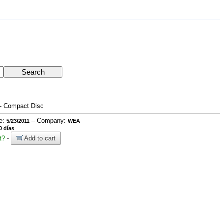
- Compact Disc
te:
– Company:
5/23/2011
WEA
0 días
t?
-
Add to cart