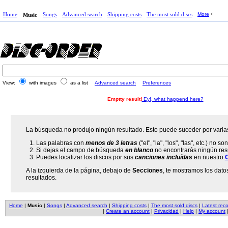
Home
Songs
Advanced search
Shipping costs
The most sold discs
More
Music
View:
with images
as a list
Advanced search
Preferences
Emptty result!
Ey!, what happend here?
La búsqueda no produjo ningún resultado. Esto puede suceder por varia
Las palabras con
menos de 3 letras
("el", "la", "los", "las", etc.) no 
Si dejas el campo de búsqueda
en blanco
no encontrarás ningún resu
Puedes localizar los discos por sus
canciones incluídas
en nuestro
A la izquierda de la página, debajo de
Secciones
, te mostramos los dato
resultados.
Home
|
Music
|
Songs
|
Advanced search
|
Shipping costs
|
The most sold discs
|
Latest rec
|
Create an account
|
Privacidad
|
Help
|
My account