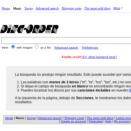
Home
Songs
Advanced search
Shipping costs
The most sold discs
More
Music
View:
with images
as a list
Advanced search
Preferences
Emptty result!
Ey!, what happend here?
La búsqueda no produjo ningún resultado. Esto puede suceder por varia
Las palabras con
menos de 3 letras
("el", "la", "los", "las", etc.) no 
Si dejas el campo de búsqueda
en blanco
no encontrarás ningún resu
Puedes localizar los discos por sus
canciones incluídas
en nuestro
A la izquierda de la página, debajo de
Secciones
, te mostramos los dato
resultados.
Home
|
Music
|
Songs
|
Advanced search
|
Shipping costs
|
The most sold discs
|
Latest rec
|
Create an account
|
Privacidad
|
Help
|
My account