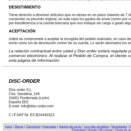
DESISTIMIENTO
Tiene derecho a devolver artículos que no desee en un plazo máximo de 7 
conserven su precinto original, en este caso los gastos de envío corren por cue
por transferencia a la cuenta bancaria que nos indique sin cargo o gasto alg
ACEPTACIÓN
Usted se compromete a aceptar la recogida del pedido realizado, en caso de 
envío como los de devolución corren de su cuenta. Le serán abonados los ar
La relación contractual entre usted y Disc-order estará regulada 
comercio electrónico. Al realizar el Pedido de Compra, el cliente
esta página de información.
DISC-ORDER
Disc-order S.L.
Ctra. Sanabria, 104
24401 Ponferrada (León)
España EEC
E-mail: info@disc-order.com
C.I.F./VAT Nr: ES B24440323
Inicio
|
Discos
|
Canciones
|
Avanzado
|
Gastos de envío
|
Los más vendidos
|
Novedades
|
O
Privacidad
|
Ayuda
|
Mi cuenta
|
Cesta de l