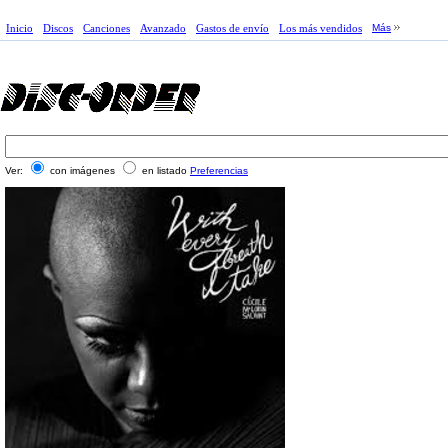
Inicio
Discos
Canciones
Avanzado
Gastos de envío
Los más vendidos
Más
Ver:
con imágenes
en listado
Preferencias