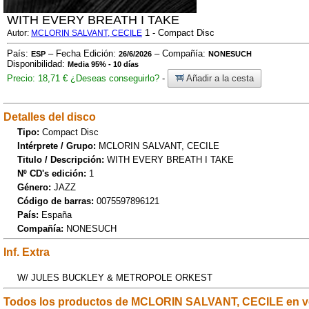
WITH EVERY BREATH I TAKE
1 - Compact Disc
Autor:
MCLORIN SALVANT, CECILE
País:
– Fecha Edición:
– Compañía:
ESP
26/6/2026
NONESUCH
Disponibilidad:
Media 95% - 10 días
Precio: 18,71 €
¿Deseas conseguirlo?
-
Añadir a la cesta
Detalles del disco
Tipo:
Compact Disc
Intérprete / Grupo:
MCLORIN SALVANT, CECILE
Titulo / Descripción:
WITH EVERY BREATH I TAKE
Nº CD's edición:
1
Género:
JAZZ
Código de barras:
0075597896121
País:
España
Compañía:
NONESUCH
Inf. Extra
W/ JULES BUCKLEY & METROPOLE ORKEST
Todos los productos de MCLORIN SALVANT, CECILE en v