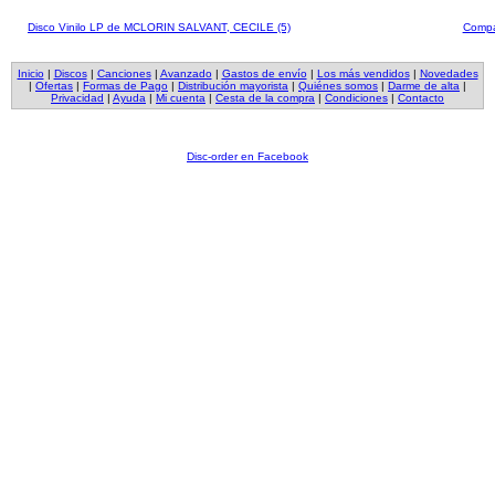
Disco Vinilo LP de MCLORIN SALVANT, CECILE (5)
Compa
Inicio
|
Discos
|
Canciones
|
Avanzado
|
Gastos de envío
|
Los más vendidos
|
Novedades
|
Ofertas
|
Formas de Pago
|
Distribución mayorista
|
Quiénes somos
|
Darme de alta
|
Privacidad
|
Ayuda
|
Mi cuenta
|
Cesta de la compra
|
Condiciones
|
Contacto
Disc-order en Facebook