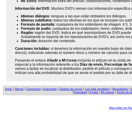
Inf. Extra:
información extra del artículo: colaboraciones, contenidos e
Información del DVD
. Muchos DVD's vienen con información específica d
Idiomas diálogos:
lenguas a las que están doblados los diálogos.
Idiomas subtítulos:
todos los idiomas en los que se incluyen los subtí
Formato de pantalla:
cualquiera de los estándares de imagen: 4:3, 16
Formato de audio:
cualquiera de los estándares: mono, estéreo, dolby 
Región:
región del DVD. Indica en qué reproductores de DVD puede se
Actualmente la mayoría de los reproductores de DVD's, así como los 
Duración:
duración del contenido.
Canciones incluídas:
si tenemos la información en nuestra base de datos
discos), indicando además el número disco y número de canción para c
Pulsando el enlace
Añadir a Mi Cesta
incluirás el artículo en tu cesta 
especial a la información referente a los
Días de envío
,
Porcentaje de Se
vamos a tardar en localizar al distribuidor, pedirle el artículo y consegui
indican una alta probabilidad de que se anule el pedido por su falta de di
Inicio
|
Discos
|
Canciones
|
Avanzado
|
Gastos de envío
|
Los más vendidos
|
Novedades
|
O
Privacidad
|
Ayuda
|
Mi cuenta
|
Cesta de l
Disc-order en F