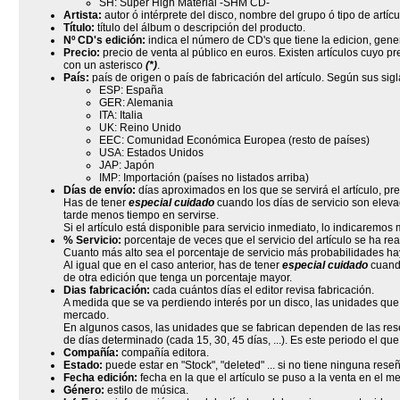
SH: Super High Material -SHM CD-
Artista:
autor ó intérprete del disco, nombre del grupo ó tipo de artícu
Título:
título del álbum o descripción del producto.
Nº CD's edición:
indica el número de CD's que tiene la edicion, gene
Precio:
precio de venta al público en euros. Existen artículos cuyo 
con un asterisco
(*)
.
País:
país de origen o país de fabricación del artículo. Según sus sig
ESP: España
GER: Alemania
ITA: Italia
UK: Reino Unido
EEC: Comunidad Económica Europea (resto de países)
USA: Estados Unidos
JAP: Japón
IMP: Importación (países no listados arriba)
Días de envío:
días aproximados en los que se servirá el artículo, pr
Has de tener
especial cuidado
cuando los días de servicio son elevad
tarde menos tiempo en servirse.
Si el artículo está disponible para servicio inmediato, lo indicaremos 
% Servicio:
porcentaje de veces que el servicio del artículo se ha rea
Cuanto más alto sea el porcentaje de servicio más probabilidades ha
Al igual que en el caso anterior, has de tener
especial cuidado
cuando
de otra edición que tenga un porcentaje mayor.
Dias fabricación:
cada cuántos días el editor revisa fabricación.
A medida que se va perdiendo interés por un disco, las unidades qu
mercado.
En algunos casos, las unidades que se fabrican dependen de las rese
de días determinado (cada 15, 30, 45 días, ...). Es este periodo el que 
Compañía:
compañía editora.
Estado:
puede estar en "Stock", "deleted" ... si no tiene ninguna res
Fecha edición:
fecha en la que el artículo se puso a la venta en el m
Género:
estilo de música.