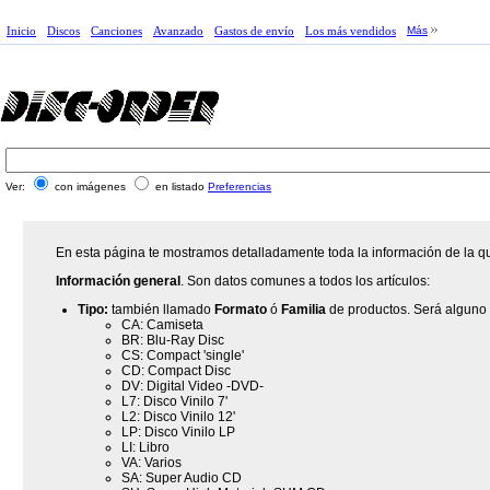
Inicio
Discos
Canciones
Avanzado
Gastos de envío
Los más vendidos
Más
Ver:
con imágenes
en listado
Preferencias
En esta página te mostramos detalladamente toda la información de la qu
Información general
. Son datos comunes a todos los artículos:
Tipo:
también llamado
Formato
ó
Familia
de productos. Será alguno 
CA: Camiseta
BR: Blu-Ray Disc
CS: Compact 'single'
CD: Compact Disc
DV: Digital Video -DVD-
L7: Disco Vinilo 7'
L2: Disco Vinilo 12'
LP: Disco Vinilo LP
LI: Libro
VA: Varios
SA: Super Audio CD