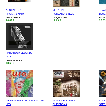
AUSTIN 1977
VERY DAY
TRAVE
HAGAR, SAMMY
PORCARO, STEVE
BLUE
Disco Vinilo LP
Compact Disc
Disco 
26,61 €
12,93 €
22,33
HARD ROCK LEGENDS
UFO
Disco Vinilo LP
18,60 €
WEREWOLVES OF LONDON -LTD-
WARDOUR STREET
COLL
UFO
QUIREBOYS
STEE