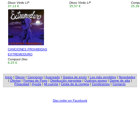
Disco Vinilo LP
Disco Vinilo LP
Compa
37,13 €
35,57 €
25,39
CANCIONES PROHIBIDAS
EXTREMODURO
Compact Disc
8,25 €
Inicio
|
Discos
|
Canciones
|
Avanzado
|
Gastos de envío
|
Los más vendidos
|
Novedades
|
Ofertas
|
Formas de Pago
|
Distribución mayorista
|
Quiénes somos
|
Darme de alta
|
Privacidad
|
Ayuda
|
Mi cuenta
|
Cesta de la compra
|
Condiciones
|
Contacto
Disc-order en Facebook