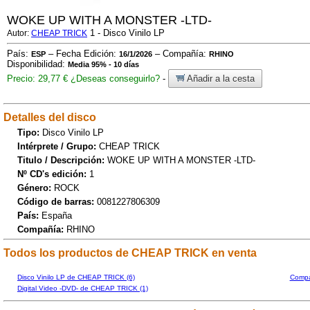
WOKE UP WITH A MONSTER -LTD-
1 - Disco Vinilo LP
Autor:
CHEAP TRICK
País:
– Fecha Edición:
– Compañía:
ESP
16/1/2026
RHINO
Disponibilidad:
Media 95% - 10 días
Precio: 29,77 €
¿Deseas conseguirlo?
-
Añadir a la cesta
Detalles del disco
Tipo:
Disco Vinilo LP
Intérprete / Grupo:
CHEAP TRICK
Titulo / Descripción:
WOKE UP WITH A MONSTER -LTD-
Nº CD's edición:
1
Género:
ROCK
Código de barras:
0081227806309
País:
España
Compañía:
RHINO
Todos los productos de CHEAP TRICK en venta
Disco Vinilo LP de CHEAP TRICK (6)
Compa
Digital Video -DVD- de CHEAP TRICK (1)