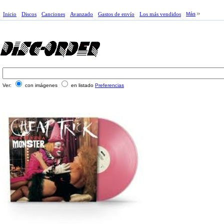
Inicio
Discos
Canciones
Avanzado
Gastos de envío
Los más vendidos
Más
Ver:
con imágenes
en listado
Preferencias