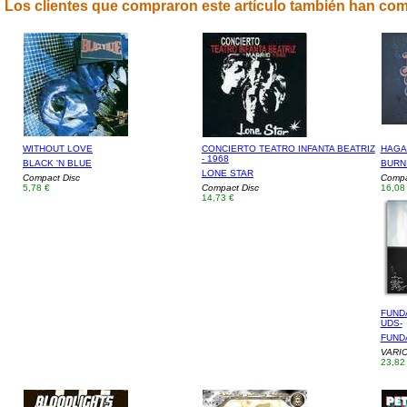
Los clientes que compraron este artículo también han co
WITHOUT LOVE
CONCIERTO TEATRO INFANTA BEATRIZ
HAGA
- 1968
BLACK 'N BLUE
BURN
LONE STAR
Compact Disc
Compa
5,78 €
Compact Disc
16,08
14,73 €
FUNDA
UDS-
FUNDA
VARI
23,82