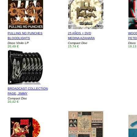
PULLING NO PUNCHES
25 AÑOS + DVD
WOOD
BLOODLIGHTS
MEDINA AZAHARA
PETE
Disco Vinilo LP
Compact Disc
Disco 
20,49 €
15,74 €
19,13
BROADCAST COLLECTION
PAGE, JIMMY
Compact Disc
20,42 €