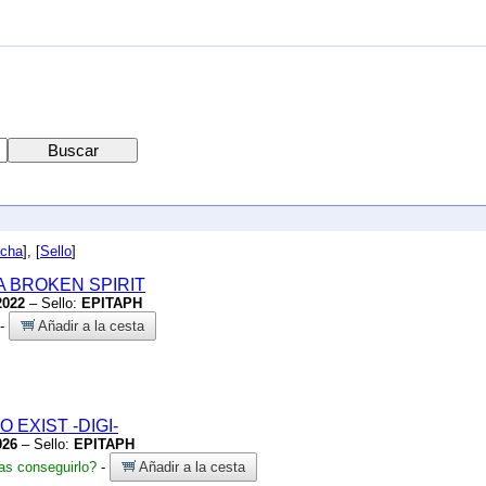
cha
], [
Sello
]
A BROKEN SPIRIT
2022
– Sello:
EPITAPH
-
Añadir a la cesta
TO EXIST
-DIGI-
026
– Sello:
EPITAPH
s conseguirlo?
-
Añadir a la cesta