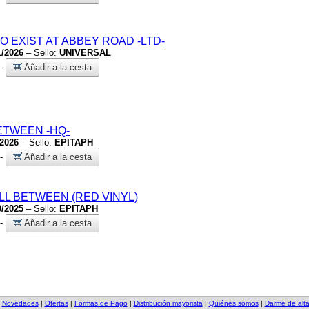
TO EXIST AT ABBEY ROAD
-LTD-
1/2026
– Sello:
UNIVERSAL
-
Añadir a la cesta
BETWEEN
-HQ-
/2026
– Sello:
EPITAPH
-
Añadir a la cesta
LL BETWEEN
(RED VINYL)
9/2025
– Sello:
EPITAPH
-
Añadir a la cesta
|
Novedades
|
Ofertas
|
Formas de Pago
|
Distribución mayorista
|
Quiénes somos
|
Darme de alt