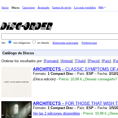
Inicio
Canciones
Avanzado
Gastos de envío
Los más vendidos
Más
Discos
Ver:
con imágenes
en listado
Búsqueda avanzada
Preferencias
Catálogo de Discos
Ordenar los resultados por:
[
Formato
], [
Artista
], [
Título
], [
Precio
], [
País
], [
Fe
ARCHITECTS
– CLASSIC SYMPTOMS OF 
Formato:
1 Compact Disc
– País:
ESP
– Fecha:
2/12/
(Única edición)
-
Precio: 10,89 €
¿Deseas conseguirlo?
ARCHITECTS
– FOR THOSE THAT WISH 
Formato:
1 Compact Disc
– País:
ESP
– Fecha:
1/5/2
Ver las 2 ediciones disponibles
-
Precio: 10,89 €
¿Desea