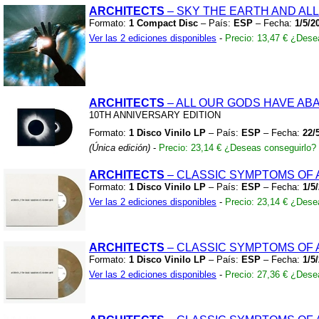
ARCHITECTS
– SKY THE EARTH AND AL
Formato:
1 Compact Disc
– País:
ESP
– Fecha:
1/5/2
Ver las 2 ediciones disponibles
-
Precio: 13,47 €
¿Desea
ARCHITECTS
– ALL OUR GODS HAVE A
10TH ANNIVERSARY EDITION
Formato:
1 Disco Vinilo LP
– País:
ESP
– Fecha:
22/
(Única edición)
-
Precio: 23,14 €
¿Deseas conseguirlo?
ARCHITECTS
– CLASSIC SYMPTOMS OF 
Formato:
1 Disco Vinilo LP
– País:
ESP
– Fecha:
1/5
Ver las 2 ediciones disponibles
-
Precio: 23,14 €
¿Desea
ARCHITECTS
– CLASSIC SYMPTOMS OF 
Formato:
1 Disco Vinilo LP
– País:
ESP
– Fecha:
1/5
Ver las 2 ediciones disponibles
-
Precio: 27,36 €
¿Desea