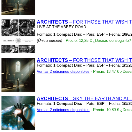
ARCHITECTS
– FOR THOSE THAT WISH 
LIVE AT THE ABBEY ROAD
Formato:
1 Compact Disc
– País:
ESP
– Fecha:
10/6/
(Única edición)
-
Precio: 12,25 €
¿Deseas conseguirlo?
ARCHITECTS
– FOR THOSE THAT WISH 
Formato:
1 Compact Disc
– País:
ESP
– Fecha:
1/5/2
Ver las 2 ediciones disponibles
-
Precio: 13,47 €
¿Desea
ARCHITECTS
– SKY THE EARTH AND AL
Formato:
1 Compact Disc
– País:
ESP
– Fecha:
1/5/2
Ver las 2 ediciones disponibles
-
Precio: 10,89 €
¿Desea