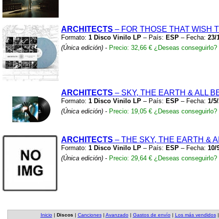
ARCHITECTS
– FOR THOSE THAT WISH 
Formato:
1 Disco Vinilo LP
– País:
ESP
– Fecha:
23/
(Única edición)
-
Precio: 32,66 €
¿Deseas conseguirlo?
ARCHITECTS
– SKY,
THE EARTH
&
ALL 
Formato:
1 Disco Vinilo LP
– País:
ESP
– Fecha:
1/5
(Única edición)
-
Precio: 19,05 €
¿Deseas conseguirlo?
ARCHITECTS
– THE SKY,
THE EARTH
&
A
Formato:
1 Disco Vinilo LP
– País:
ESP
– Fecha:
10/
(Única edición)
-
Precio: 29,64 €
¿Deseas conseguirlo?
Inicio
|
Discos
|
Canciones
|
Avanzado
|
Gastos de envío
|
Los más vendidos