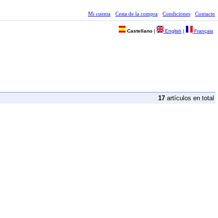
Mi cuenta
Cesta de la compra
Condiciones
Contacto
Castellano
|
English
|
Français
17
artículos en total