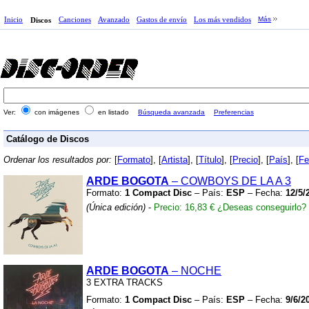
Inicio
Canciones
Avanzado
Gastos de envío
Los más vendidos
Más
Discos
Ver:
con imágenes
en listado
Búsqueda avanzada
Preferencias
Catálogo de Discos
Ordenar los resultados por:
[
Formato
], [
Artista
], [
Título
], [
Precio
], [
País
], [
Fe
ARDE BOGOTA
– COWBOYS DE LA A 3
Formato:
1 Compact Disc
– País:
ESP
– Fecha:
12/5/
(Única edición)
-
Precio: 16,83 €
¿Deseas conseguirlo?
ARDE BOGOTA
– NOCHE
3 EXTRA TRACKS
Formato:
1 Compact Disc
– País:
ESP
– Fecha:
9/6/2