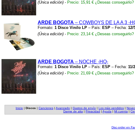
(Única edición)
-
Precio: 15,91 €
¿Deseas conseguirlo?
ARDE BOGOTA
– COWBOYS DE LA A 3
-H
Formato:
1 Disco Vinilo LP
– País:
ESP
– Fecha:
12/
(Única edición)
-
Precio: 23,14 €
¿Deseas conseguirlo?
ARDE BOGOTA
– NOCHE
-HQ-
Formato:
1 Disco Vinilo LP
– País:
ESP
– Fecha:
11/
(Única edición)
-
Precio: 21,69 €
¿Deseas conseguirlo?
Inicio
|
Discos
|
Canciones
|
Avanzado
|
Gastos de envío
|
Los más vendidos
|
Nove
Darme de alta
|
Privacidad
|
Ayuda
|
Mi cuenta
|
Ces
Disc-order en F