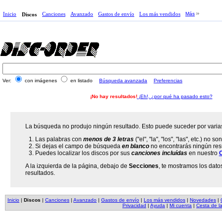
Inicio
Canciones
Avanzado
Gastos de envío
Los más vendidos
Más
Discos
Ver:
con imágenes
en listado
Búsqueda avanzada
Preferencias
¡No hay resultados!
¡Eh!, ¿por qué ha pasado esto?
La búsqueda no produjo ningún resultado. Esto puede suceder por varia
Las palabras con
menos de 3 letras
("el", "la", "los", "las", etc.) no 
Si dejas el campo de búsqueda
en blanco
no encontrarás ningún resu
Puedes localizar los discos por sus
canciones incluídas
en nuestro
A la izquierda de la página, debajo de
Secciones
, te mostramos los dato
resultados.
Inicio
|
Discos
|
Canciones
|
Avanzado
|
Gastos de envío
|
Los más vendidos
|
Novedades
|
Privacidad
|
Ayuda
|
Mi cuenta
|
Cesta de l