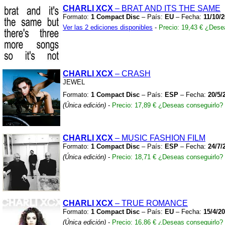
CHARLI XCX
– BRAT AND ITS THE SAME
Formato:
1 Compact Disc
– País:
EU
– Fecha:
11/10/
Ver las 2 ediciones disponibles
-
Precio: 19,43 €
¿Desea
CHARLI XCX
– CRASH
JEWEL
Formato:
1 Compact Disc
– País:
ESP
– Fecha:
20/5/
(Única edición)
-
Precio: 17,89 €
¿Deseas conseguirlo?
CHARLI XCX
– MUSIC FASHION FILM
Formato:
1 Compact Disc
– País:
ESP
– Fecha:
24/7/
(Única edición)
-
Precio: 18,71 €
¿Deseas conseguirlo?
CHARLI XCX
– TRUE ROMANCE
Formato:
1 Compact Disc
– País:
EU
– Fecha:
15/4/2
(Única edición)
-
Precio: 16,86 €
¿Deseas conseguirlo?