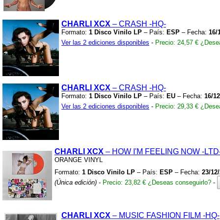
CHARLI XCX
– CRASH
-HQ-
Formato:
1 Disco Vinilo LP
– País:
ESP
– Fecha:
16/
Ver las 2 ediciones disponibles
-
Precio: 24,57 €
¿Desea
CHARLI XCX
– CRASH
-HQ-
Formato:
1 Disco Vinilo LP
– País:
EU
– Fecha:
16/12
Ver las 2 ediciones disponibles
-
Precio: 29,33 €
¿Desea
CHARLI XCX
– HOW I'M FEELING NOW
-LTD
ORANGE VINYL
Formato:
1 Disco Vinilo LP
– País:
ESP
– Fecha:
23/12
(Única edición)
-
Precio: 23,82 €
¿Deseas conseguirlo?
-
CHARLI XCX
– MUSIC FASHION FILM
-HQ-