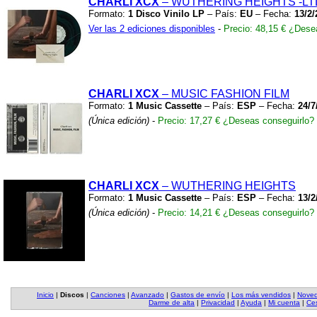
CHARLI XCX
– WUTHERING HEIGHTS
-LT
Formato:
1 Disco Vinilo LP
– País:
EU
– Fecha:
13/2/
Ver las 2 ediciones disponibles
-
Precio: 48,15 €
¿Desea
CHARLI XCX
– MUSIC FASHION FILM
Formato:
1 Music Cassette
– País:
ESP
– Fecha:
24/7
(Única edición)
-
Precio: 17,27 €
¿Deseas conseguirlo?
CHARLI XCX
– WUTHERING HEIGHTS
Formato:
1 Music Cassette
– País:
ESP
– Fecha:
13/2
(Única edición)
-
Precio: 14,21 €
¿Deseas conseguirlo?
Inicio
|
Discos
|
Canciones
|
Avanzado
|
Gastos de envío
|
Los más vendidos
|
Nove
Darme de alta
|
Privacidad
|
Ayuda
|
Mi cuenta
|
Ces