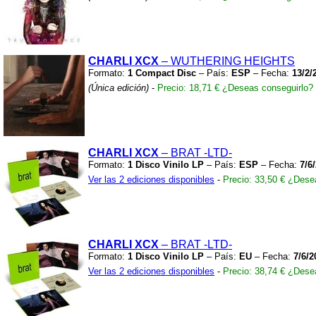
CHARLI XCX
– WUTHERING HEIGHTS
Formato:
1 Compact Disc
– País:
ESP
– Fecha:
13/2/
(Única edición)
-
Precio: 18,71 €
¿Deseas conseguirlo?
CHARLI XCX
– BRAT
-LTD-
Formato:
1 Disco Vinilo LP
– País:
ESP
– Fecha:
7/6
Ver las 2 ediciones disponibles
-
Precio: 33,50 €
¿Desea
CHARLI XCX
– BRAT
-LTD-
Formato:
1 Disco Vinilo LP
– País:
EU
– Fecha:
7/6/2
Ver las 2 ediciones disponibles
-
Precio: 38,74 €
¿Desea