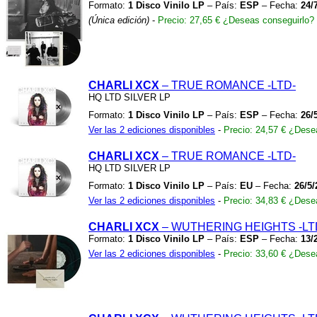
Formato:
1 Disco Vinilo LP
– País:
ESP
– Fecha:
24/
(Única edición)
-
Precio: 27,65 €
¿Deseas conseguirlo?
CHARLI XCX
– TRUE ROMANCE
-LTD-
HQ LTD SILVER LP
Formato:
1 Disco Vinilo LP
– País:
ESP
– Fecha:
26/
Ver las 2 ediciones disponibles
-
Precio: 24,57 €
¿Desea
CHARLI XCX
– TRUE ROMANCE
-LTD-
HQ LTD SILVER LP
Formato:
1 Disco Vinilo LP
– País:
EU
– Fecha:
26/5/
Ver las 2 ediciones disponibles
-
Precio: 34,83 €
¿Desea
CHARLI XCX
– WUTHERING HEIGHTS
-LT
Formato:
1 Disco Vinilo LP
– País:
ESP
– Fecha:
13/
Ver las 2 ediciones disponibles
-
Precio: 33,60 €
¿Desea