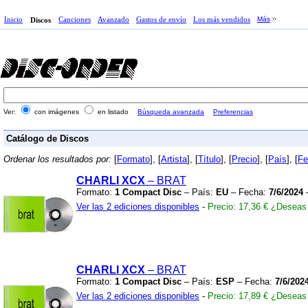
Inicio
Canciones
Avanzado
Gastos de envío
Los más vendidos
Más
Discos
Ver:
con imágenes
en listado
Búsqueda avanzada
Preferencias
Catálogo de Discos
Ordenar los resultados por:
[
Formato
], [
Artista
], [
Título
], [
Precio
], [
País
], [
Fe
CHARLI XCX
– BRAT
Formato:
1 Compact Disc
– País:
EU
– Fecha:
7/6/2024
–
Ver las 2 ediciones disponibles
-
Precio: 17,36 €
¿Deseas 
CHARLI XCX
– BRAT
Formato:
1 Compact Disc
– País:
ESP
– Fecha:
7/6/202
Ver las 2 ediciones disponibles
-
Precio: 17,89 €
¿Deseas 