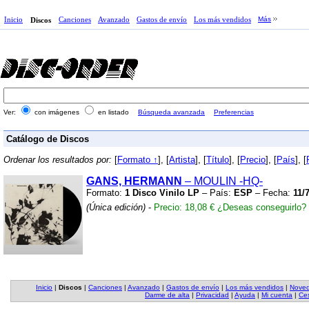
Inicio
Canciones
Avanzado
Gastos de envío
Los más vendidos
Más
Discos
Ver:
con imágenes
en listado
Búsqueda avanzada
Preferencias
Catálogo de Discos
Ordenar los resultados por:
[
Formato ↑
], [
Artista
], [
Título
], [
Precio
], [
País
], [
GANS, HERMANN
– MOULIN
-HQ-
Formato:
1 Disco Vinilo LP
– País:
ESP
– Fecha:
11/
(Única edición)
-
Precio: 18,08 €
¿Deseas conseguirlo?
Inicio
|
Discos
|
Canciones
|
Avanzado
|
Gastos de envío
|
Los más vendidos
|
Nove
Darme de alta
|
Privacidad
|
Ayuda
|
Mi cuenta
|
Ces