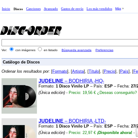
Inicio
Canciones
Avanzado
Gastos de envío
Los más vendidos
Más
Discos
Ver:
con imágenes
en listado
Búsqueda avanzada
Preferencias
Catálogo de Discos
Ordenar los resultados por:
[
Formato
], [
Artista
], [
Título
], [
Precio
], [
País
], [
Fe
JUDELINE
– BODHIRIA
-HQ-
Formato:
1 Disco Vinilo LP
– País:
ESP
– Fecha:
27/
(Única edición)
-
Precio: 19,56 €
¿Deseas conseguirlo?
JUDELINE
– BODHIRIA
-LTD-
Formato:
1 Disco Vinilo LP
– País:
ESP
– Fecha:
27/
(Única edición)
-
Precio: 22,97 €
¡Disponible ahora!
-