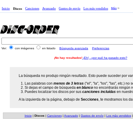
Inicio
Canciones
Avanzado
Gastos de envío
Los más vendidos
Más
Discos
Ver:
con imágenes
en listado
Búsqueda avanzada
Preferencias
¡No hay resultados!
¡Eh!, ¿por qué ha pasado esto?
La búsqueda no produjo ningún resultado. Esto puede suceder por var
Las palabras con
menos de 3 letras
("el", "la", "los", "las", etc.) n
Si dejas el campo de búsqueda
en blanco
no encontrarás ningún r
Puedes localizar los discos por sus
canciones incluídas
en nuestr
A la izquierda de la página, debajo de
Secciones
, te mostramos los da
Inicio
|
Discos
|
Canciones
|
Avanzado
|
Gastos de envío
|
Los más vendidos