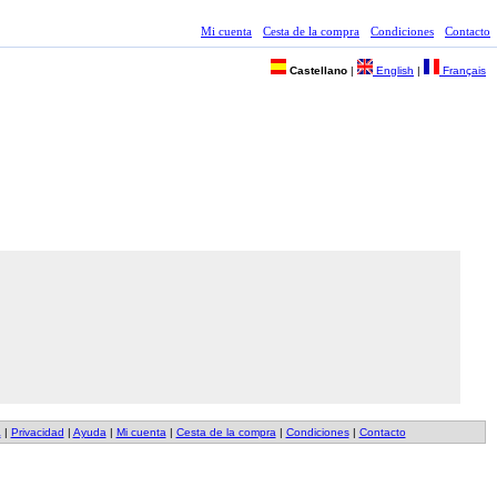
Mi cuenta
Cesta de la compra
Condiciones
Contacto
Castellano
|
English
|
Français
a
|
Privacidad
|
Ayuda
|
Mi cuenta
|
Cesta de la compra
|
Condiciones
|
Contacto