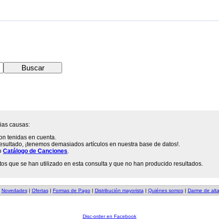
ias causas:
o son tenidas en cuenta.
esultado, ¡tenemos demasiados artículos en nuestra base de datos!.
o
Catálogo de Canciones
.
tos que se han utilizado en esta consulta y que no han producido resultados.
|
Novedades
|
Ofertas
|
Formas de Pago
|
Distribución mayorista
|
Quiénes somos
|
Darme de alt
Disc-order en Facebook