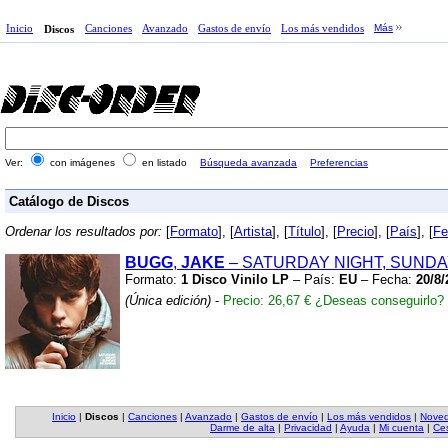
Inicio
Canciones
Avanzado
Gastos de envío
Los más vendidos
Más
Discos
Ver:
con imágenes
en listado
Búsqueda avanzada
Preferencias
Catálogo de Discos
Ordenar los resultados por:
[
Formato
], [
Artista
], [
Título
], [
Precio
], [
País
], [
Fe
BUGG
,
JAKE
– SATURDAY NIGHT,
SUNDA
Formato:
1 Disco Vinilo LP
– País:
EU
– Fecha:
20/8/
(Única edición)
-
Precio: 26,67 €
¿Deseas conseguirlo?
Inicio
|
Discos
|
Canciones
|
Avanzado
|
Gastos de envío
|
Los más vendidos
|
Nove
Darme de alta
|
Privacidad
|
Ayuda
|
Mi cuenta
|
Ces