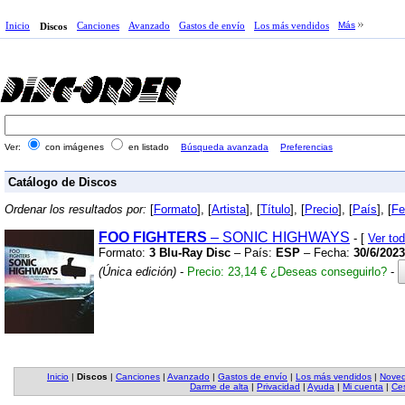
Inicio
Canciones
Avanzado
Gastos de envío
Los más vendidos
Más
Discos
Ver:
con imágenes
en listado
Búsqueda avanzada
Preferencias
Catálogo de Discos
Ordenar los resultados por:
[
Formato
], [
Artista
], [
Título
], [
Precio
], [
País
], [
Fe
FOO
FIGHTERS
– SONIC HIGHWAYS
- [
Ver to
Formato:
3 Blu-Ray Disc
– País:
ESP
– Fecha:
30/6/2023
(Única edición)
-
Precio: 23,14 €
¿Deseas conseguirlo?
-
Inicio
|
Discos
|
Canciones
|
Avanzado
|
Gastos de envío
|
Los más vendidos
|
Nove
Darme de alta
|
Privacidad
|
Ayuda
|
Mi cuenta
|
Ces