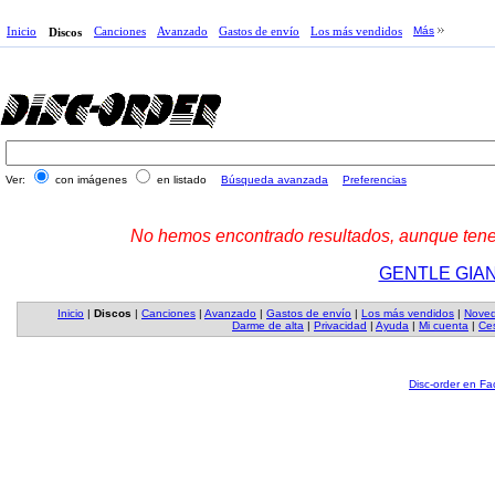
Inicio
Canciones
Avanzado
Gastos de envío
Los más vendidos
Más
Discos
Ver:
con imágenes
en listado
Búsqueda avanzada
Preferencias
No hemos encontrado resultados, aunque tenem
GENTLE GIA
Inicio
|
Discos
|
Canciones
|
Avanzado
|
Gastos de envío
|
Los más vendidos
|
Nove
Darme de alta
|
Privacidad
|
Ayuda
|
Mi cuenta
|
Ces
Disc-order en F