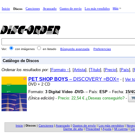
Inicio
Canciones
Avanzado
Gastos de envío
Los más vendidos
Más
Discos
Ver:
con imágenes
en listado
Búsqueda avanzada
Preferencias
Catálogo de Discos
Ordenar los resultados por:
[
Formato ↑
], [
Artista
], [
Título
], [
Precio
], [
País
], [
PET
SHOP
BOYS
– DISCOVERY
=BOX=
- [
Ver 
DVD
+
2 CD
Formato:
3 Digital Video -DVD-
– País:
ESP
– Fecha:
15/4/
(Única edición)
-
Precio: 22,54 €
¿Deseas conseguirlo?
-
Inicio
|
Discos
|
Canciones
|
Avanzado
|
Gastos de envío
|
Los más vendidos
|
Nove
Darme de alta
|
Privacidad
|
Ayuda
|
Mi cuenta
|
Ces