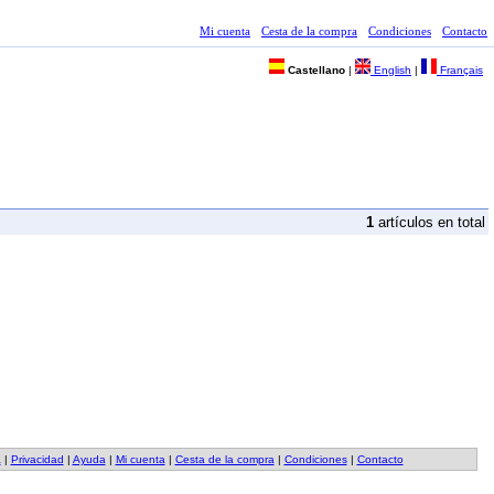
Mi cuenta
Cesta de la compra
Condiciones
Contacto
Castellano
|
English
|
Français
1
artículos en total
a
|
Privacidad
|
Ayuda
|
Mi cuenta
|
Cesta de la compra
|
Condiciones
|
Contacto