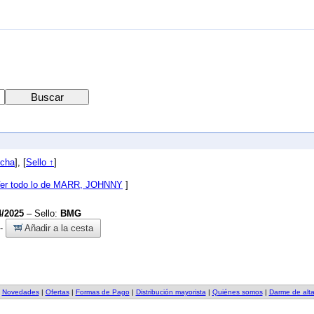
cha
], [
Sello ↑
]
er todo lo de MARR, JOHNNY
]
4/2025
– Sello:
BMG
-
Añadir a la cesta
|
Novedades
|
Ofertas
|
Formas de Pago
|
Distribución mayorista
|
Quiénes somos
|
Darme de alt