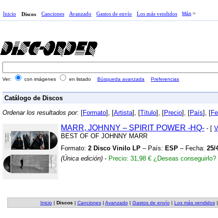
Inicio
Canciones
Avanzado
Gastos de envío
Los más vendidos
Más
Discos
Ver:
con imágenes
en listado
Búsqueda avanzada
Preferencias
Catálogo de Discos
Ordenar los resultados por:
[
Formato
], [
Artista
], [
Título
], [
Precio
], [
País
], [
Fe
MARR,
JOHNNY – SPIRIT POWER
-HQ-
- [
V
BEST OF OF JOHNNY MARR
Formato:
2 Disco Vinilo LP
– País:
ESP
– Fecha:
25/
(Única edición)
-
Precio: 31,98 €
¿Deseas conseguirlo?
Inicio
|
Discos
|
Canciones
|
Avanzado
|
Gastos de envío
|
Los más vendidos