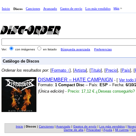
Inicio
Canciones
Avanzado
Gastos de envío
Los más vendidos
Más
Discos
Ver:
con imágenes
en listado
Búsqueda avanzada
Preferencias
Catálogo de Discos
Ordenar los resultados por:
[
Formato ↑
], [
Artista
], [
Título
], [
Precio
], [
País
], [
DISMEMBER – HATE CAMPAIGN
- [
Ver todo
Formato:
1 Compact Disc
– País:
ESP
– Fecha:
6/10/
(Única edición)
-
Precio: 17,12 €
¿Deseas conseguirlo?
Inicio
|
Discos
|
Canciones
|
Avanzado
|
Gastos de envío
|
Los más vendidos
|
Nove
Darme de alta
|
Privacidad
|
Ayuda
|
Mi cuenta
|
Ces