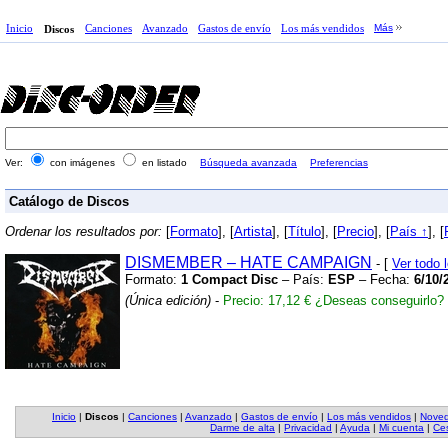
Inicio
Canciones
Avanzado
Gastos de envío
Los más vendidos
Más
Discos
Ver:
con imágenes
en listado
Búsqueda avanzada
Preferencias
Catálogo de Discos
Ordenar los resultados por:
[
Formato
], [
Artista
], [
Título
], [
Precio
], [
País ↑
], [
DISMEMBER – HATE CAMPAIGN
- [
Ver todo
Formato:
1 Compact Disc
– País:
ESP
– Fecha:
6/10/
(Única edición)
-
Precio: 17,12 €
¿Deseas conseguirlo?
Inicio
|
Discos
|
Canciones
|
Avanzado
|
Gastos de envío
|
Los más vendidos
|
Nove
Darme de alta
|
Privacidad
|
Ayuda
|
Mi cuenta
|
Ces