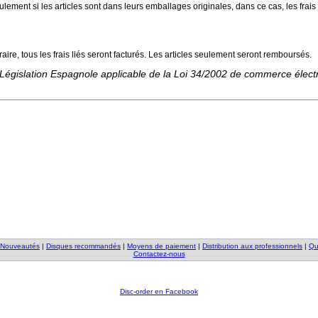
lement si les articles sont dans leurs emballages originales, dans ce cas, les frais
re, tous les frais liés seront facturés. Les articles seulement seront remboursés.
la Législation Espagnole applicable de la Loi 34/2002 de commerce élec
Nouveautés
|
Disques recommandés
|
Moyens de paiement
|
Distribution aux professionnels
|
Qu
Contactez-nous
Disc-order en Facebook