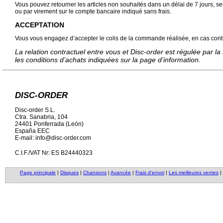
Vous pouvez retourner les articles non souhaités dans un délai de 7 jours, seu
ou par virement sur le compte bancaire indiqué sans frais.
ACCEPTATION
Vous vous engagez d’accepter le colis de la commande réalisée, en cas contrai
La relation contractuel entre vous et Disc-order est régulée par 
les conditions d’achats indiquées sur la page d’information.
DISC-ORDER
Disc-order S.L.
Ctra. Sanabria, 104
24401 Ponferrada (León)
España EEC
E-mail: info@disc-order.com
C.I.F./VAT Nr: ES B24440323
Page principale
|
Disques
|
Chansons
|
Avancée
|
Frais d'envoi
|
Les meilleures ventes
|