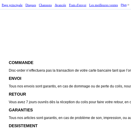
Page principale
Disques
Chansons
Avancée
Frais d'envoi
Les meilleures ventes
Plus
COMMANDE
Disc-order n’effectuera pas la transaction de votre carte bancaire tant que l’
ENVOI
Tous nos envois sont garantis, en cas de dommage ou de perte du colis, nou
RETOUR
Vous avez 7 jours ouvrés dès la réception du colis pour faire votre retour, en
GARANTIES
Tous nos articles sont garantis, en cas de problème de son, impression, ou aut
DESISTEMENT