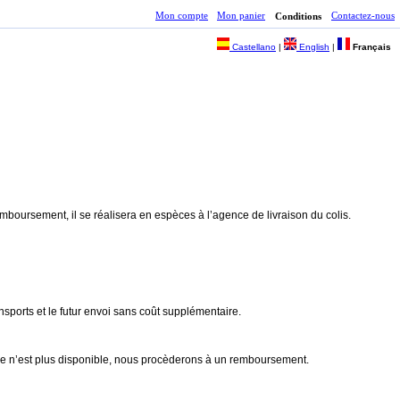
Mon compte
Mon panier
Contactez-nous
Conditions
Castellano
|
English
|
Français
emboursement, il se réalisera en espèces à l’agence de livraison du colis.
nsports et le futur envoi sans coût supplémentaire.
ticle n’est plus disponible, nous procèderons à un remboursement.