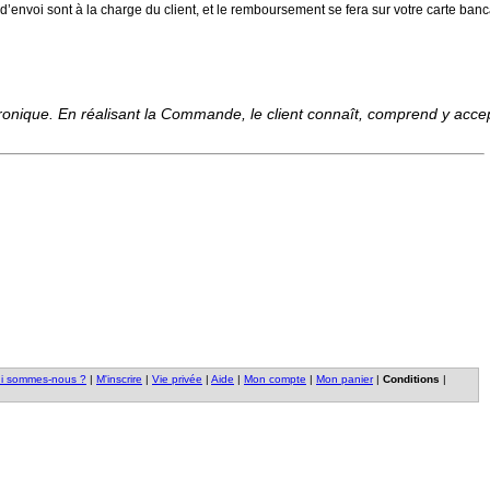
 d’envoi sont à la charge du client, et le remboursement se fera sur votre carte banc
tronique. En réalisant la Commande, le client connaît, comprend y acce
i sommes-nous ?
|
M'inscrire
|
Vie privée
|
Aide
|
Mon compte
|
Mon panier
|
Conditions
|