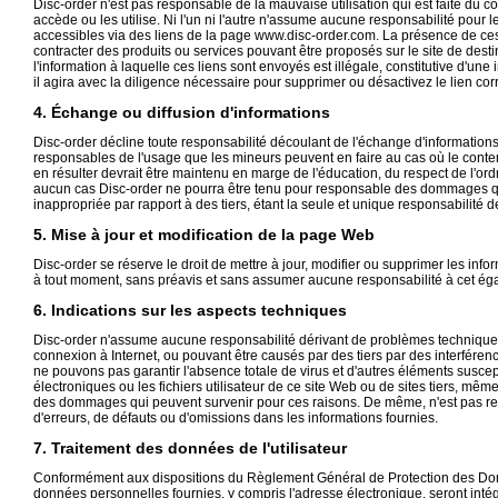
Disc-order n'est pas responsable de la mauvaise utilisation qui est faite du c
accède ou les utilise. Ni l'un ni l'autre n'assume aucune responsabilité pour
accessibles via des liens de la page www.disc-order.com. La présence de ces li
contracter des produits ou services pouvant être proposés sur le site de dest
l'information à laquelle ces liens sont envoyés est illégale, constitutive d'une i
il agira avec la diligence nécessaire pour supprimer ou désactivez le lien c
4. Échange ou diffusion d'informations
Disc-order décline toute responsabilité découlant de l'échange d'informations 
responsables de l'usage que les mineurs peuvent en faire au cas où le contenu 
en résulter devrait être maintenu en marge de l'éducation, du respect de l'o
aucun cas Disc-order ne pourra être tenu pour responsable des dommages que l
inappropriée par rapport à des tiers, étant la seule et unique responsabilité de 
5. Mise à jour et modification de la page Web
Disc-order se réserve le droit de mettre à jour, modifier ou supprimer les info
à tout moment, sans préavis et sans assumer aucune responsabilité à cet ég
6. Indications sur les aspects techniques
Disc-order n'assume aucune responsabilité dérivant de problèmes techniques 
connexion à Internet, ou pouvant être causés par des tiers par des interfér
ne pouvons pas garantir l'absence totale de virus et d'autres éléments susc
électroniques ou les fichiers utilisateur de ce site Web ou de sites tiers, mê
des dommages qui peuvent survenir pour ces raisons. De même, n'est pas resp
d'erreurs, de défauts ou d'omissions dans les informations fournies.
7. Traitement des données de l'utilisateur
Conformément aux dispositions du Règlement Général de Protection des Do
données personnelles fournies, y compris l'adresse électronique, seront intégré