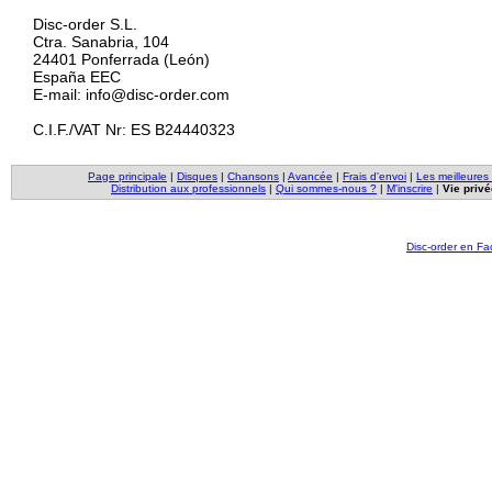
Disc-order S.L.
Ctra. Sanabria, 104
24401 Ponferrada (León)
España EEC
E-mail: info@disc-order.com
C.I.F./VAT Nr: ES B24440323
Page principale
|
Disques
|
Chansons
|
Avancée
|
Frais d'envoi
|
Les meilleures
Distribution aux professionnels
|
Qui sommes-nous ?
|
M'inscrire
|
Vie privé
Disc-order en F