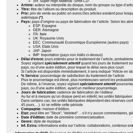
SH: Super High Material -SHM CD-
Artiste:
auteur ou interprète du disque, nom du groupe ou type d’artic
Titre:
titre de l’album ou description du produit.
Prix:
prix de vente au public en euros.Des articles existent pour lesqu
astérisque
(*)
.
Pays:
pays d’origine ou pays de fabrication de l’article. Selon les abr
ESP: Espagne
GER: Alemagne
ITA: Itale
UK: Royaume Unis
EEC: Communauté Economique Européenne (autres pays)
USA: Etats Unis
JAP: Japon
IMP: Importation (pays non listés ci-dessus)
Délai d’envoi:
jours estimés pour le traitement de l’article, probablem
Soyez vigilant
spécialement attentif
quand les jours de traitement so
pays, ou d’une autre édition, pour lequel le délai sera plus court.
Si l’article est disponible immédiatement, il sera indiqué "Article en st
% Service:
pourcentage de satisfaction du traitement de l’article.
Plus le pourcentage est élevé, plus nombreuses seront les probabilités
De même, à l’inverse, soyez vigilant
spécialement attentif
pourcentag
pays, ou d’une autre édition, ayant un meilleur pourcentage.
Jours de fabrication:
cadence de fabrication de l’éditeur.
Au fur et à mesure qu’un disque perd en intérêt, les unités fabriqué
Dans certains cas, les unités fabriquées dépendent des réserves conf
45 jours,…). Ici se reflète cette période.
Compagnie:
maison d’édition.
Etat:
peut être en "Stock", "deleted" ... s’il n’y aucun commentaires, g
Date d’édition:
date de première commercialisation.
Genre:
style de musique.
Inf. Extra:
informations extra sur l’article: collaborations, contenus ext