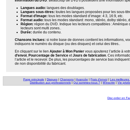
Information du DVD
. Beaucoup de DVD's possèdent une information spéc
Langues audio:
langues des doublages.
Langues sous-titres:
toutes les langues proposées pour les sous-titre
Format d’image:
tous les modes standard d’image: 4:3, 16:9, etc.
Format audio:
tous les modes standard: mono, stéréo, dolby stéréo, dol
Région:
région du DVD. Indique les lecteurs compatibles : Amérique du
lecteurs sont multi zones..
Durée:
durée du contenu.
Chansons inclues:
si notre base de donnes contient les informations, vo
indiquons le numéro du disque (ou des disques) et celui des titres..
En cliquant sur le lien
Ajouter à Mon Panier
vous ajouterez l’article à vot
d’envoi
,
Pourcentage de Service
et
Jours de fabrication
. Ces informati
l’article et le recevoir. De plus, les pourcentages de service bas indiqu
de non disponibilité du fabricant.
Page principale
|
Disques
|
Chansons
|
Avancée
|
Frais d'envoi
|
Les meilleures
Distribution aux professionnels
|
Qui sommes-nous ?
|
M'inscrire
|
Vie privé
Disc-order en F