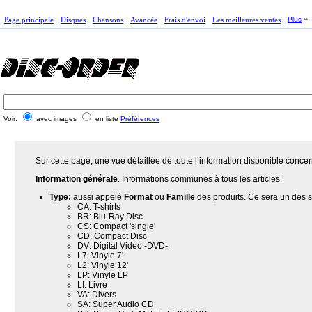
Page principale
Disques
Chansons
Avancée
Frais d'envoi
Les meilleures ventes
Plus
Voir:
avec images
en liste
Préférences
Sur cette page, une vue détaillée de toute l’information disponible concern
Information générale
. Informations communes à tous les articles:
Type:
aussi appelé
Format
ou
Famille
des produits. Ce sera un des su
CA: T-shirts
BR: Blu-Ray Disc
CS: Compact 'single'
CD: Compact Disc
DV: Digital Video -DVD-
L7: Vinyle 7'
L2: Vinyle 12'
LP: Vinyle LP
LI: Livre
VA: Divers
SA: Super Audio CD