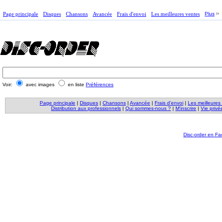
Page principale
Disques
Chansons
Avancée
Frais d'envoi
Les meilleures ventes
Plus
Voir:
avec images
en liste
Préférences
Page principale
|
Disques
|
Chansons
|
Avancée
|
Frais d'envoi
|
Les meilleures
Distribution aux professionnels
|
Qui sommes-nous ?
|
M'inscrire
|
Vie privé
Disc-order en F