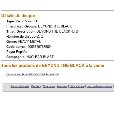
Détails du disque
Type:
Disco Vinilo LP
Interprète / Groupe:
BEYOND THE BLACK
Titre / Description:
BEYOND THE BLACK -LTD-
Nombre de disque(s):
1
Genre:
HEAVY METAL
Code-barres:
4065629763589
Pays:
España
Compagnie:
NUCLEAR BLAST
Tous les produits de BEYOND THE BLACK à la vente
Disco Vinilo LP de BEYOND THE BLACK (5)
Page principale
|
Disques
|
Chansons
|
Avancée
|
Frais d'envoi
|
Les meilleures ventes