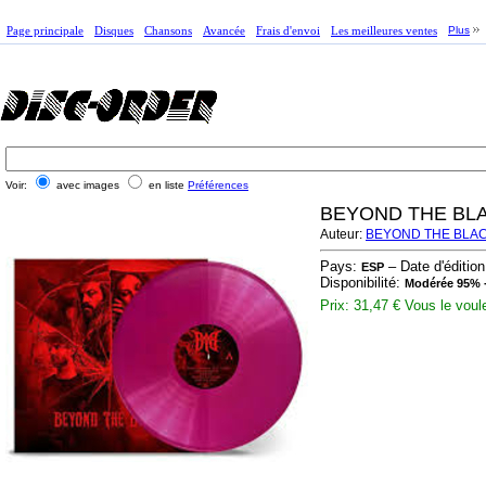
Page principale
Disques
Chansons
Avancée
Frais d'envoi
Les meilleures ventes
Plus
Voir:
avec images
en liste
Préférences
BEYOND THE BLA
Auteur:
BEYOND THE BLA
Pays:
– Date d'éditio
ESP
Disponibilité:
Modérée 95% -
Prix: 31,47 €
Vous le voul