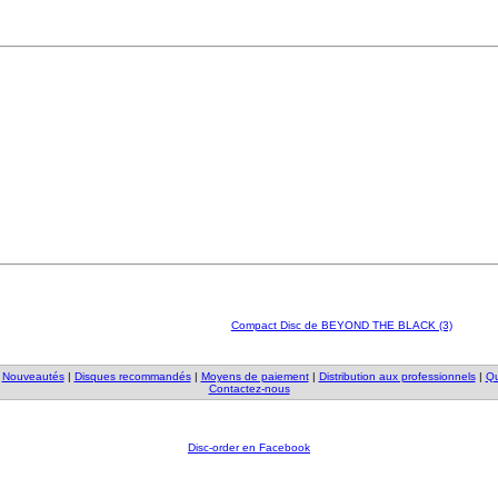
Compact Disc de BEYOND THE BLACK (3)
|
Nouveautés
|
Disques recommandés
|
Moyens de paiement
|
Distribution aux professionnels
|
Qu
Contactez-nous
Disc-order en Facebook