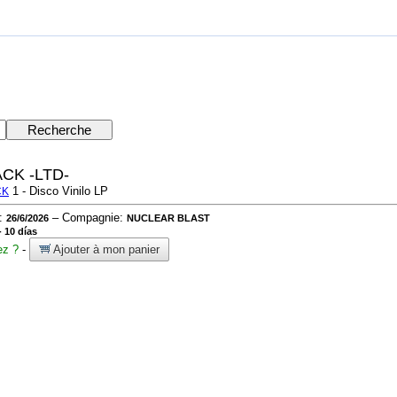
CK -LTD-
1 - Disco Vinilo LP
CK
n:
– Compagnie:
26/6/2026
NUCLEAR BLAST
 10 días
ez ?
-
Ajouter à mon panier