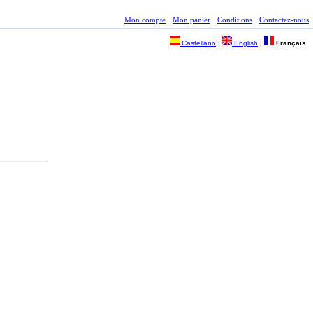
Mon compte
Mon panier
Conditions
Contactez-nous
Castellano
|
English
|
Français