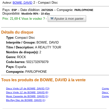
2 - Compact Disc
Auteur:
BOWIE, DAVID
Pays:
– Date d'édition:
– Compagnie:
ESP
24/7/2026
PARLOPHONE
Disponibilité:
Modérée 95% - 10 días
Prix: 21,69 €
Vous le voulez ?
-
Ajouter à mon panier
Détails du disque
Type:
Compact Disc
Interprète / Groupe:
BOWIE, DAVID
Titre / Description:
A REALITY TOUR
Nombre de disque(s):
2
Genre:
ROCK
Code-barres:
5021732976079
Pays:
España
Compagnie:
PARLOPHONE
Tous les produits de BOWIE, DAVID à la vente
Disco Vinilo LP de BOWIE, DAVID (73)
Compa
Disco Vinilo 12' de BOWIE, DAVID (6)
Disco 
Music Cassette de BOWIE, DAVID (1)
Compa
Blu-Ray Disc de BOWIE, DAVID (1)