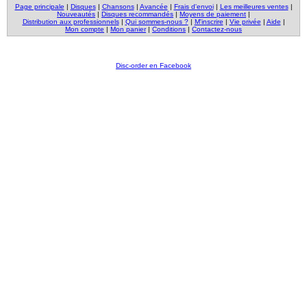
Page principale
|
Disques
|
Chansons
|
Avancée
|
Frais d'envoi
|
Les meilleures ventes
|
Nouveautés
|
Disques recommandés
|
Moyens de paiement
|
Distribution aux professionnels
|
Qui sommes-nous ?
|
M'inscrire
|
Vie privée
|
Aide
|
Mon compte
|
Mon panier
|
Conditions
|
Contactez-nous
Disc-order en Facebook