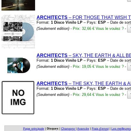
ARCHITECTS
– FOR THOSE THAT WISH 
Format:
1 Disco Vinilo LP
– Pays:
ESP
– Date de sort
(Seulement edition)
-
Prix: 32,66 €
Vous le voulez ?
-
ARCHITECTS
– SKY,
THE EARTH
&
ALL 
Format:
1 Disco Vinilo LP
– Pays:
ESP
– Date de sort
(Seulement edition)
-
Prix: 19,05 €
Vous le voulez ?
-
ARCHITECTS
– THE SKY,
THE EARTH
&
A
Format:
1 Disco Vinilo LP
– Pays:
ESP
– Date de sort
(Seulement edition)
-
Prix: 29,64 €
Vous le voulez ?
-
Page principale
|
Disques
|
Chansons
|
Avancée
|
Frais d'envoi
|
Les meilleures