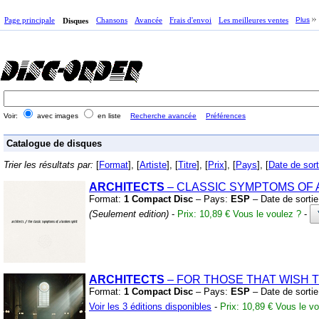
Page principale
Chansons
Avancée
Frais d'envoi
Les meilleures ventes
Plus
Disques
Voir:
avec images
en liste
Recherche avancée
Préférences
Catalogue de disques
Trier les résultats par:
[
Format
], [
Artiste
], [
Titre
], [
Prix
], [
Pays
], [
Date de sort
ARCHITECTS
– CLASSIC SYMPTOMS OF 
Format:
1 Compact Disc
– Pays:
ESP
– Date de sorti
(Seulement edition)
-
Prix: 10,89 €
Vous le voulez ?
-
ARCHITECTS
– FOR THOSE THAT WISH 
Format:
1 Compact Disc
– Pays:
ESP
– Date de sorti
Voir les 3 éditions disponibles
-
Prix: 10,89 €
Vous le vo