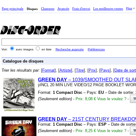
Page principale
Chansons
Avancée
Frais d'envoi
Les meilleures ventes
Plus
Disques
Voir:
avec images
en liste
Recherche avancée
Préférences
Catalogue de disques
Trier les résultats par:
[
Format
], [
Artiste
], [
Titre
], [
Prix
], [
Pays
], [
Date de sort
GREEN DAY
– 1039/SMOOTHED OUT SLA
ÿINCL 20 MIN LIVE VIDEO/12 PAGE BOOKLET W/O
Format:
1 Compact Disc
– Pays:
EU
– Date de sortie:
(Seulement edition)
-
Prix: 8,08 €
Vous le voulez ?
-
GREEN DAY
– 21ST CENTURY BREAKD
Format:
1 Compact Disc
– Pays:
ESP
– Date de sorti
(Seulement edition)
-
Prix: 8,25 €
Vous le voulez ?
-