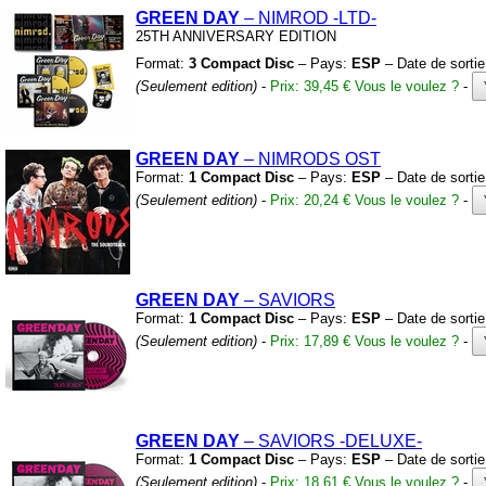
GREEN DAY
– NIMROD
-LTD-
25TH ANNIVERSARY EDITION
Format:
3 Compact Disc
– Pays:
ESP
– Date de sorti
(Seulement edition)
-
Prix: 39,45 €
Vous le voulez ?
-
GREEN DAY
– NIMRODS OST
Format:
1 Compact Disc
– Pays:
ESP
– Date de sorti
(Seulement edition)
-
Prix: 20,24 €
Vous le voulez ?
-
GREEN DAY
– SAVIORS
Format:
1 Compact Disc
– Pays:
ESP
– Date de sorti
(Seulement edition)
-
Prix: 17,89 €
Vous le voulez ?
-
GREEN DAY
– SAVIORS
-DELUXE-
Format:
1 Compact Disc
– Pays:
ESP
– Date de sorti
(Seulement edition)
-
Prix: 18,61 €
Vous le voulez ?
-