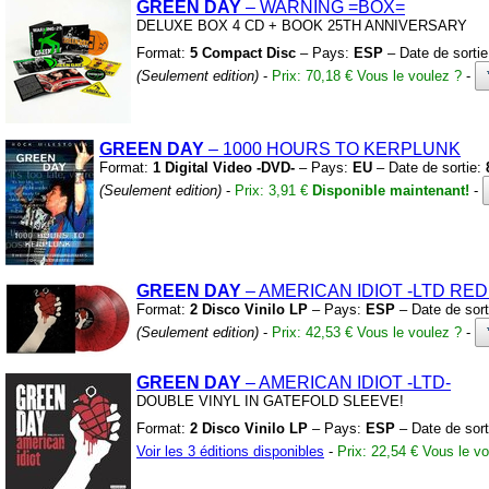
GREEN DAY
– WARNING
=BOX=
DELUXE BOX 4 CD
+
BOOK 25TH ANNIVERSARY
Format:
5 Compact Disc
– Pays:
ESP
– Date de sorti
(Seulement edition)
-
Prix: 70,18 €
Vous le voulez ?
-
GREEN DAY
– 1000 HOURS TO KERPLUNK
Format:
1 Digital Video -DVD-
– Pays:
EU
– Date de sortie:
(Seulement edition)
-
Prix: 3,91 €
Disponible maintenant!
-
GREEN DAY
– AMERICAN IDIOT
-LTD RE
Format:
2 Disco Vinilo LP
– Pays:
ESP
– Date de sort
(Seulement edition)
-
Prix: 42,53 €
Vous le voulez ?
-
GREEN DAY
– AMERICAN IDIOT
-LTD-
DOUBLE VINYL IN GATEFOLD SLEEVE!
Format:
2 Disco Vinilo LP
– Pays:
ESP
– Date de sort
Voir les 3 éditions disponibles
-
Prix: 22,54 €
Vous le vo