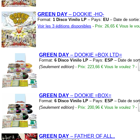
GREEN DAY
– DOOKIE
-HQ-
Format:
1 Disco Vinilo LP
– Pays:
EU
– Date de sortie
Voir les 3 éditions disponibles
-
Prix: 26,65 €
Vous le vou
GREEN DAY
– DOOKIE
=BOX LTD=
Format:
6 Disco Vinilo LP
– Pays:
ESP
– Date de sort
(Seulement edition)
-
Prix: 223,66 €
Vous le voulez ?
-
GREEN DAY
– DOOKIE
=BOX=
Format:
6 Disco Vinilo LP
– Pays:
ESP
– Date de sort
(Seulement edition)
-
Prix: 200,96 €
Vous le voulez ?
-
GREEN DAY
– FATHER OF ALL.
.