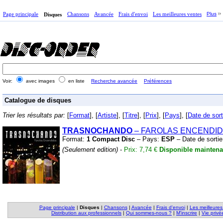
Page principale
Chansons
Avancée
Frais d'envoi
Les meilleures ventes
Plus
Disques
Voir:
avec images
en liste
Recherche avancée
Préférences
Catalogue de disques
Trier les résultats par:
[
Format
], [
Artiste
], [
Titre
], [
Prix
], [
Pays
], [
Date de sort
TRASNOCHANDO
– FAROLAS ENCENDI
Format:
1 Compact Disc
– Pays:
ESP
– Date de sorti
(Seulement edition)
-
Prix: 7,74 €
Disponible maintena
Page principale
|
Disques
|
Chansons
|
Avancée
|
Frais d'envoi
|
Les meilleures
Distribution aux professionnels
|
Qui sommes-nous ?
|
M'inscrire
|
Vie privé