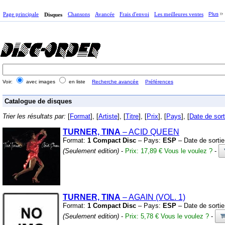
Page principale
Chansons
Avancée
Frais d'envoi
Les meilleures ventes
Plus
Disques
Voir:
avec images
en liste
Recherche avancée
Préférences
Catalogue de disques
Trier les résultats par:
[
Format
], [
Artiste
], [
Titre
], [
Prix
], [
Pays
], [
Date de sort
TURNER, TINA
– ACID QUEEN
Format:
1 Compact Disc
– Pays:
ESP
– Date de sorti
(Seulement edition)
-
Prix: 17,89 €
Vous le voulez ?
-
TURNER, TINA
– AGAIN
(VOL.
1)
Format:
1 Compact Disc
– Pays:
ESP
– Date de sorti
(Seulement edition)
-
Prix: 5,78 €
Vous le voulez ?
-