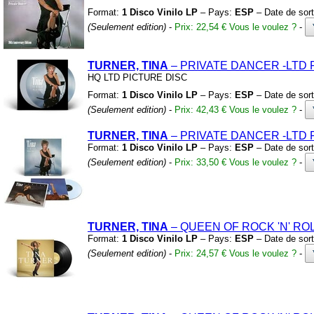
Format:
1 Disco Vinilo LP
– Pays:
ESP
– Date de sort
(Seulement edition)
-
Prix: 22,54 €
Vous le voulez ?
-
TURNER, TINA
– PRIVATE DANCER
-LTD 
HQ LTD PICTURE DISC
Format:
1 Disco Vinilo LP
– Pays:
ESP
– Date de sort
(Seulement edition)
-
Prix: 42,43 €
Vous le voulez ?
-
TURNER, TINA
– PRIVATE DANCER
-LTD 
Format:
1 Disco Vinilo LP
– Pays:
ESP
– Date de sort
(Seulement edition)
-
Prix: 33,50 €
Vous le voulez ?
-
TURNER, TINA
– QUEEN OF ROCK
'N'
RO
Format:
1 Disco Vinilo LP
– Pays:
ESP
– Date de sort
(Seulement edition)
-
Prix: 24,57 €
Vous le voulez ?
-