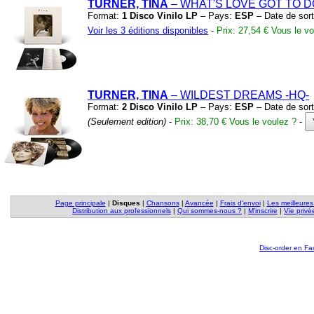
TURNER, TINA
– WHAT'S LOVE GOT TO D
Format:
1 Disco Vinilo LP
– Pays:
ESP
– Date de sort
Voir les 3 éditions disponibles
-
Prix: 27,54 €
Vous le vo
TURNER, TINA
– WILDEST DREAMS
-HQ-
Format:
2 Disco Vinilo LP
– Pays:
ESP
– Date de sort
(Seulement edition)
-
Prix: 38,70 €
Vous le voulez ?
-
Page principale
|
Disques
|
Chansons
|
Avancée
|
Frais d'envoi
|
Les meilleures
Distribution aux professionnels
|
Qui sommes-nous ?
|
M'inscrire
|
Vie privé
Disc-order en F