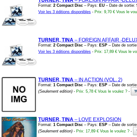
TURNER, TINA
– FOREIGN AFFAIR
-DELU
Format:
2 Compact Disc
– Pays:
EU
– Date de sortie:
Voir les 3 éditions disponibles
-
Prix: 9,70 €
Vous le vou
TURNER, TINA
– FOREIGN AFFAIR
-DELU
Format:
2 Compact Disc
– Pays:
ESP
– Date de sorti
Voir les 3 éditions disponibles
-
Prix: 17,89 €
Vous le vo
TURNER, TINA
– IN ACTION
(VOL.
2)
Format:
1 Compact Disc
– Pays:
ESP
– Date de sorti
(Seulement edition)
-
Prix: 5,78 €
Vous le voulez ?
-
TURNER, TINA
– LOVE EXPLOSION
Format:
1 Compact Disc
– Pays:
ESP
– Date de sorti
(Seulement edition)
-
Prix: 17,89 €
Vous le voulez ?
-