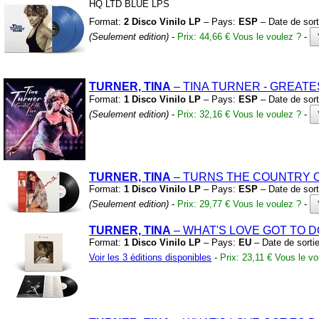
HQ LTD BLUE LPS
Format:
2 Disco Vinilo LP
– Pays:
ESP
– Date de sort
(Seulement edition)
-
Prix: 44,66 €
Vous le voulez ?
-
TURNER, TINA
– TINA TURNER
-
GREATE
Format:
1 Disco Vinilo LP
– Pays:
ESP
– Date de sort
(Seulement edition)
-
Prix: 32,16 €
Vous le voulez ?
-
TURNER, TINA
– TURNS THE COUNTRY 
Format:
1 Disco Vinilo LP
– Pays:
ESP
– Date de sort
(Seulement edition)
-
Prix: 29,77 €
Vous le voulez ?
-
TURNER, TINA
– WHAT'S LOVE GOT TO D
Format:
1 Disco Vinilo LP
– Pays:
EU
– Date de sorti
Voir les 3 éditions disponibles
-
Prix: 23,11 €
Vous le vo