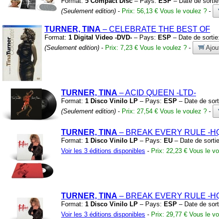
Format:
5 Compact Disc
– Pays:
ESP
– Date de sorti
(Seulement edition)
-
Prix: 56,13 €
Vous le voulez ?
-
TURNER, TINA
– CELEBRATE THE BEST OF
Format:
1 Digital Video -DVD-
– Pays:
ESP
– Date de sortie
(Seulement edition)
-
Prix: 7,23 €
Vous le voulez ?
-
Ajou
TURNER, TINA
– ACID QUEEN
-LTD-
Format:
1 Disco Vinilo LP
– Pays:
ESP
– Date de sort
(Seulement edition)
-
Prix: 27,54 €
Vous le voulez ?
-
TURNER, TINA
– BREAK EVERY RULE
-H
Format:
1 Disco Vinilo LP
– Pays:
EU
– Date de sorti
Voir les 3 éditions disponibles
-
Prix: 22,23 €
Vous le vo
TURNER, TINA
– BREAK EVERY RULE
-H
Format:
1 Disco Vinilo LP
– Pays:
ESP
– Date de sort
Voir les 3 éditions disponibles
-
Prix: 29,77 €
Vous le vo