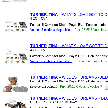
TURNER, TINA
– WHAT'S LOVE GOT TO D
4 CD
+
DVD
Format:
5 Compact Disc
– Pays:
EU
– Date de sortie:
Voir les 3 éditions disponibles
-
Prix: 26,65 €
Vous le vo
TURNER, TINA
– WHAT'S LOVE GOT TO D
4 CD
+
DVD
Format:
5 Compact Disc
– Pays:
ESP
– Date de sorti
Voir les 3 éditions disponibles
-
Prix: 49,34 €
Vous le vo
TURNER, TINA
– WILDEST DREAMS
-DEL
Format:
2 Compact Disc
– Pays:
ESP
– Date de sorti
(Seulement edition)
-
Prix: 20,16 €
Vous le voulez ?
-
TURNER, TINA
– WILDEST DREAMS
+
BL
DELUXE 4 CD BOX
+
1 BLURAY