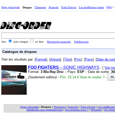
Page principale
Chansons
Avancée
Frais d'envoi
Les meilleures ventes
Plus
Disques
Voir:
avec images
en liste
Recherche avancée
Préférences
Catalogue de disques
Trier les résultats par:
[
Format
], [
Artiste
], [
Titre
], [
Prix
], [
Pays
], [
Date de sort
FOO
FIGHTERS
– SONIC HIGHWAYS
- [
Voir t
Format:
3 Blu-Ray Disc
– Pays:
ESP
– Date de sortie:
30
(Seulement edition)
-
Prix: 23,14 €
Vous le voulez ?
-
Page principale
|
Disques
|
Chansons
|
Avancée
|
Frais d'envoi
|
Les meilleures
Distribution aux professionnels
|
Qui sommes-nous ?
|
M'inscrire
|
Vie privé