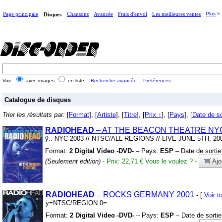
Page principale
Chansons
Avancée
Frais d'envoi
Les meilleures ventes
Plus
Disques
Voir:
avec images
en liste
Recherche avancée
Préférences
Catalogue de disques
Trier les résultats par:
[
Format
], [
Artiste
], [
Titre
], [
Prix ↑
], [
Pays
], [
Date de so
RADIOHEAD
– AT THE BEACON THEATRE NYC
ÿ
.
.
NYC 2003
/
/
NTSC/ALL REGIONS
/
/
LIVE JUNE 5TH,
20
Format:
2 Digital Video -DVD-
– Pays:
ESP
– Date de sortie
(Seulement edition)
-
Prix: 22,71 €
Vous le voulez ?
-
Ajo
RADIOHEAD
– ROCKS GERMANY 2001
- [
Voir 
ÿ
=NTSC/REGION 0=
Format:
2 Digital Video -DVD-
– Pays:
ESP
– Date de sorti