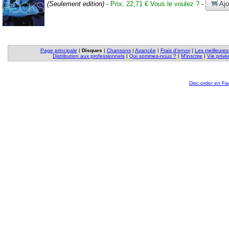
(Seulement edition)
-
Prix: 22,71 €
Vous le voulez ?
-
Ajo
Page principale
|
Disques
|
Chansons
|
Avancée
|
Frais d'envoi
|
Les meilleures
Distribution aux professionnels
|
Qui sommes-nous ?
|
M'inscrire
|
Vie privé
Disc-order en F