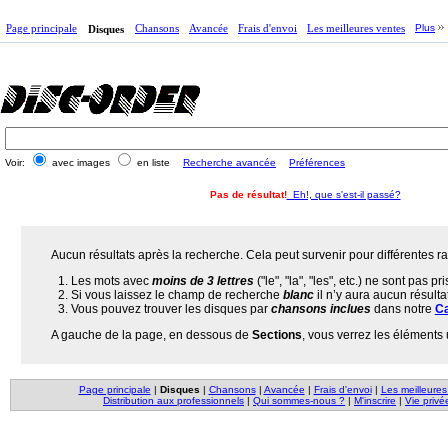
Page principale
Chansons
Avancée
Frais d'envoi
Les meilleures ventes
Plus
Disques
Voir:
avec images
en liste
Recherche avancée
Préférences
Pas de résultat!
Eh!, que s'est-il passé?
Aucun résultats après la recherche. Cela peut survenir pour différentes ra
Les mots avec
moins de 3 lettres
("le", "la", "les", etc.) ne sont pas p
Si vous laissez le champ de recherche
blanc
il n’y aura aucun résult
Vous pouvez trouver les disques par
chansons inclues
dans notre
Ca
A gauche de la page, en dessous de
Sections
, vous verrez les éléments 
Page principale
|
Disques
|
Chansons
|
Avancée
|
Frais d'envoi
|
Les meilleures
Distribution aux professionnels
|
Qui sommes-nous ?
|
M'inscrire
|
Vie privé