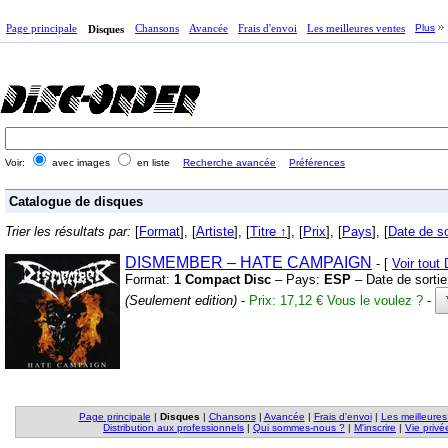
Page principale
Chansons
Avancée
Frais d'envoi
Les meilleures ventes
Plus
Disques
Voir:
avec images
en liste
Recherche avancée
Préférences
Catalogue de disques
Trier les résultats par:
[
Format
], [
Artiste
], [
Titre ↑
], [
Prix
], [
Pays
], [
Date de so
DISMEMBER – HATE CAMPAIGN
- [
Voir tou
Format:
1 Compact Disc
– Pays:
ESP
– Date de sorti
(Seulement edition)
-
Prix: 17,12 €
Vous le voulez ?
-
Page principale
|
Disques
|
Chansons
|
Avancée
|
Frais d'envoi
|
Les meilleures
Distribution aux professionnels
|
Qui sommes-nous ?
|
M'inscrire
|
Vie privé