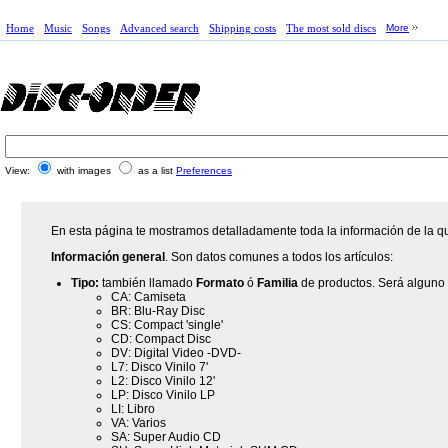
Home
Music
Songs
Advanced search
Shipping costs
The most sold discs
More
View:
with images
as a list
Preferences
En esta página te mostramos detalladamente toda la información de la qu
Información general
. Son datos comunes a todos los artículos:
Tipo:
también llamado
Formato
ó
Familia
de productos. Será alguno 
CA: Camiseta
BR: Blu-Ray Disc
CS: Compact 'single'
CD: Compact Disc
DV: Digital Video -DVD-
L7: Disco Vinilo 7'
L2: Disco Vinilo 12'
LP: Disco Vinilo LP
LI: Libro
VA: Varios
SA: Super Audio CD