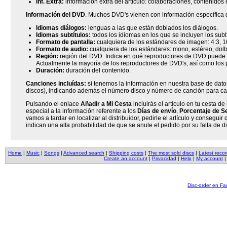
Inf. Extra:
información extra del artículo: colaboraciones, contenidos e
Información del DVD
. Muchos DVD's vienen con información específica d
Idiomas diálogos:
lenguas a las que están doblados los diálogos.
Idiomas subtítulos:
todos los idiomas en los que se incluyen los subtí
Formato de pantalla:
cualquiera de los estándares de imagen: 4:3, 16
Formato de audio:
cualquiera de los estándares: mono, estéreo, dolby 
Región:
región del DVD. Indica en qué reproductores de DVD puede se
Actualmente la mayoría de los reproductores de DVD's, así como los 
Duración:
duración del contenido.
Canciones incluídas:
si tenemos la información en nuestra base de datos
discos), indicando además el número disco y número de canción para c
Pulsando el enlace
Añadir a Mi Cesta
incluirás el artículo en tu cesta 
especial a la información referente a los
Días de envío
,
Porcentaje de Se
vamos a tardar en localizar al distribuidor, pedirle el artículo y consegui
indican una alta probabilidad de que se anule el pedido por su falta de di
Home
|
Music
|
Songs
|
Advanced search
|
Shipping costs
|
The most sold discs
|
Latest reco
Create an account
|
Privacidad
|
Help
|
My account
Disc-order en F