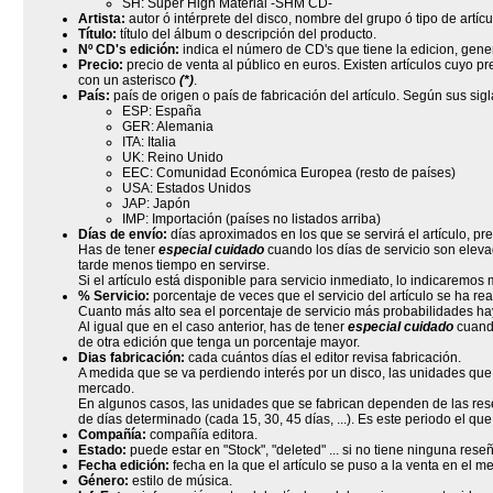
SH: Super High Material -SHM CD-
Artista:
autor ó intérprete del disco, nombre del grupo ó tipo de artícu
Título:
título del álbum o descripción del producto.
Nº CD's edición:
indica el número de CD's que tiene la edicion, gene
Precio:
precio de venta al público en euros. Existen artículos cuyo 
con un asterisco
(*)
.
País:
país de origen o país de fabricación del artículo. Según sus sig
ESP: España
GER: Alemania
ITA: Italia
UK: Reino Unido
EEC: Comunidad Económica Europea (resto de países)
USA: Estados Unidos
JAP: Japón
IMP: Importación (países no listados arriba)
Días de envío:
días aproximados en los que se servirá el artículo, pr
Has de tener
especial cuidado
cuando los días de servicio son elevad
tarde menos tiempo en servirse.
Si el artículo está disponible para servicio inmediato, lo indicaremos 
% Servicio:
porcentaje de veces que el servicio del artículo se ha rea
Cuanto más alto sea el porcentaje de servicio más probabilidades ha
Al igual que en el caso anterior, has de tener
especial cuidado
cuando
de otra edición que tenga un porcentaje mayor.
Dias fabricación:
cada cuántos días el editor revisa fabricación.
A medida que se va perdiendo interés por un disco, las unidades qu
mercado.
En algunos casos, las unidades que se fabrican dependen de las rese
de días determinado (cada 15, 30, 45 días, ...). Es este periodo el que 
Compañía:
compañía editora.
Estado:
puede estar en "Stock", "deleted" ... si no tiene ninguna res
Fecha edición:
fecha en la que el artículo se puso a la venta en el m
Género:
estilo de música.