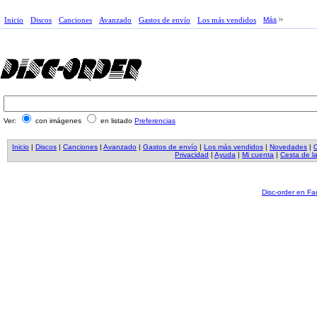
Inicio
Discos
Canciones
Avanzado
Gastos de envío
Los más vendidos
Más
Ver:
con imágenes
en listado
Preferencias
Inicio
|
Discos
|
Canciones
|
Avanzado
|
Gastos de envío
|
Los más vendidos
|
Novedades
|
O
Privacidad
|
Ayuda
|
Mi cuenta
|
Cesta de l
Disc-order en F