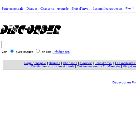
Page principale
Disques
Chansons
Avancée
Frais d'envoi
Les meilleures ventes
Plus
Voir:
avec images
en liste
Préférences
Page principale
|
Disques
|
Chansons
|
Avancée
|
Frais d'envoi
|
Les meilleures
Distribution aux professionnels
|
Qui sommes-nous ?
|
M'inscrire
|
Vie privé
Disc-order en F